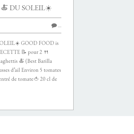
🍝 DU SOLEIL☀️
…
SOLEIL☀️ GOOD FOOD is
ETTE 📝 pour 2 🍴
aghettis 🍝 (Best Barilla
usses d’ail Environ 5 tomates
centré de tomate🍅 20 cl de