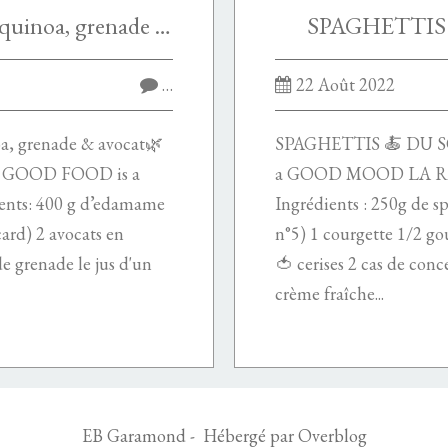
Salade d’edamame 🗻 quinoa, grenade & avocat🌿
SPAGHETTIS 
…
22 Août 2022
a, grenade & avocat🌿
SPAGHETTIS 🍝 DU 
 GOOD FOOD is a
a GOOD MOOD LA REC
ts: 400 g d’edamame
Ingrédients : 250g de sp
ard) 2 avocats en
n°5) 1 courgette 1/2 go
e grenade le jus d'un
🍅 cerises 2 cas de con
crème fraîche...
EB Garamond - Hébergé par
Overblog