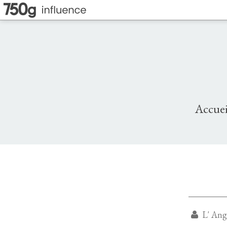
Accuei
L' Ange