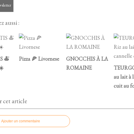
wsletter
z aussi :
S 🍝
Pizza 🍕 Livornese
GNOCCHIS À LA
☀️
ROMAINE
TEURGO
au lait à 
cuit au f
cet article
Ajouter un commentaire