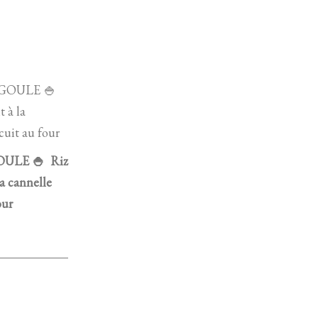
ULE 🍚 Riz
la cannelle
our