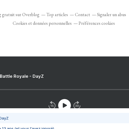
g gratuit sur Overblog
Top articles
Contact
Signaler un abus
Cookies et données personnelles
Préférences cookies
 Battle Royale - DayZ
 DayZ
 a 13 ans (et vous l'avez ignoré)