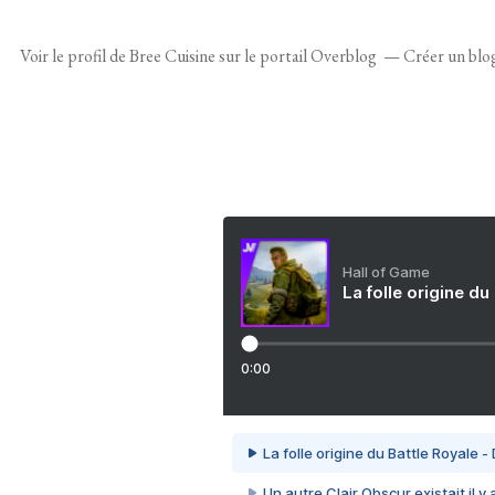
Voir le profil de
Bree Cuisine
sur le portail Overblog
Créer un blo
Hall of Game
La folle origine du
0:00
La folle origine du Battle Royale -
Un autre Clair Obscur existait il y