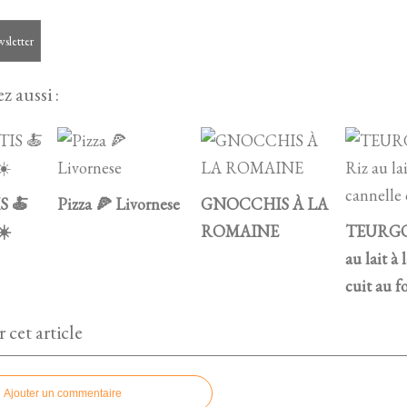
wsletter
z aussi :
S 🍝
Pizza 🍕 Livornese
GNOCCHIS À LA
☀️
ROMAINE
TEURGO
au lait à 
cuit au f
cet article
Ajouter un commentaire