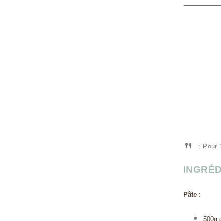
🍴
: Pour
INGRÉD
Pâte :
500g d