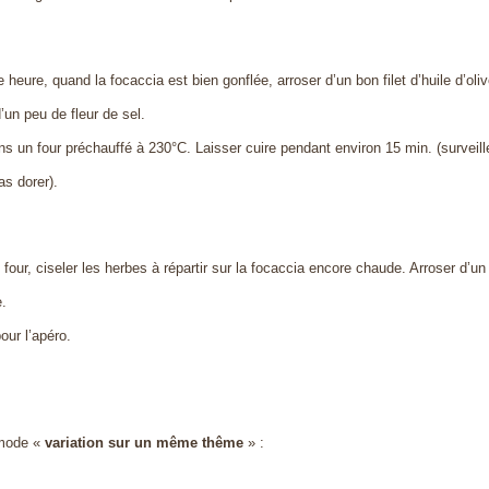
 heure, quand la focaccia est bien gonflée, arroser d’un bon filet d’huile d’oliv
un peu de fleur de sel.
s un four préchauffé à 230°C. Laisser cuire pendant environ 15 min. (surveill
as dorer).
u four, ciseler les herbes à répartir sur la focaccia encore chaude. Arroser d’un l
e.
our l’apéro.
 mode «
variation sur un même thême
» :