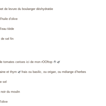
het de levure du boulanger déshydratée
’huile d’olive
d’eau tiède
de sel fin
de tomates cerises ici de mon rOOftop
🍅
🌿
laine et thym
🌿
frais ou basilic, ou origan, ou mélange d’herbes
de sel
 noir du moulin
d’olive