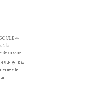
ULE 🍚 Riz
la cannelle
our