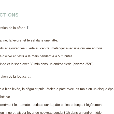
CTIONS
🍞
ation de la pâte :
arine, la levure et le sel dans une jatte.
ts et ajouter l’eau tiède au centre, mélanger avec une cuillère en bois.
le d’olive et pétrir à la main pendant 4 à 5 minutes.
linge et laisser lever 30 min dans un endroit tiède (environ 25°C).
ation de la focaccia :
 a bien levée, la dégazer puis, étaler la pâte avec les mais en un disque épa
dhésive.
formément les tomates cerises sur la pâte en les enfonçant légèrement.
un linge et laisser lever de nouveau pendant 1h dans un endroit tiède.