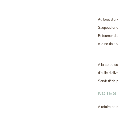
Au bout d’une
Saupoudrer d’
Enfourner dan
elle ne doit p
A la sortie d
d’huile d’oliv
Servir tiède p
NOTES
A refaire en