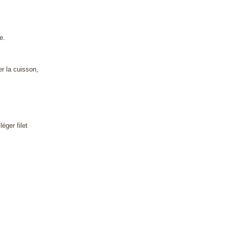
e.
er la cuisson,
éger filet