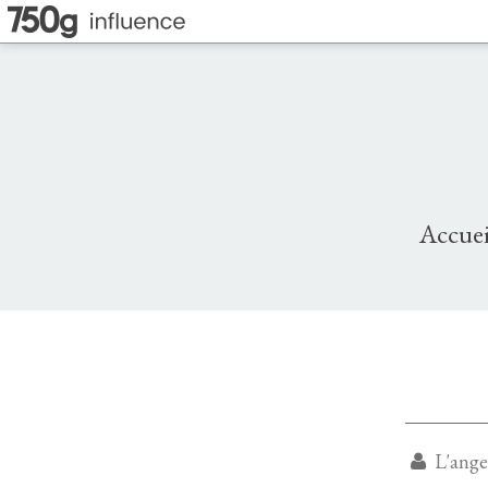
Accuei
L'angevine