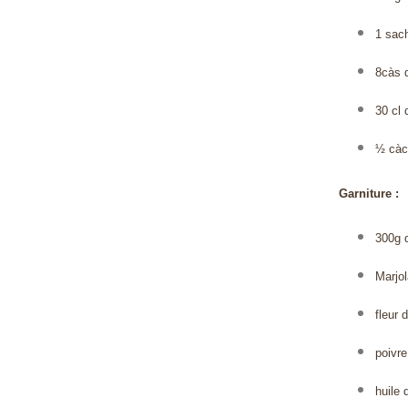
1 sac
8càs d
30 cl 
½ càc 
Garniture :
300g 
Marjo
fleur 
poivre
huile 