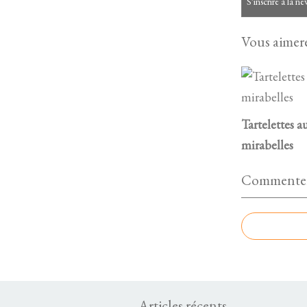
S'inscrire à la ne
Vous aimere
Tartelettes a
mirabelles
Commenter 
Articles récents