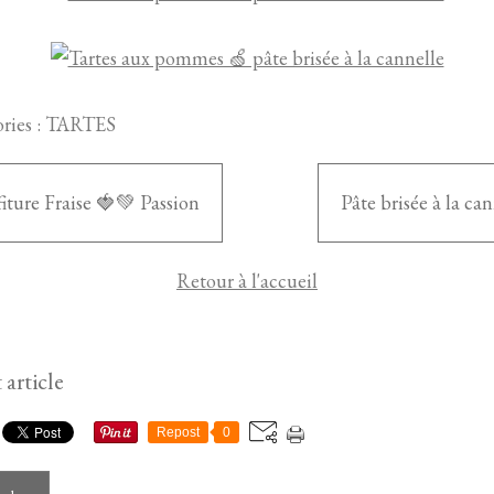
ries :
TARTES
iture Fraise 🍓💚 Passion
Pâte brisée à la ca
Retour à l'accueil
 article
Repost
0