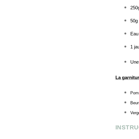
250g
50g 
Eau
1 ja
Une 
La garnitu
Pomm
Beur
Verg
INSTRU