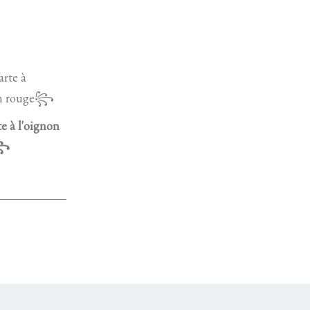
 à l'oignon
e꧂