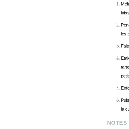
Méla
lais
Pend
les 
Fait
Etal
tart
peti
Enfo
Puis
la c
NOTES