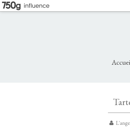
Accuei
Tart
L'angevine