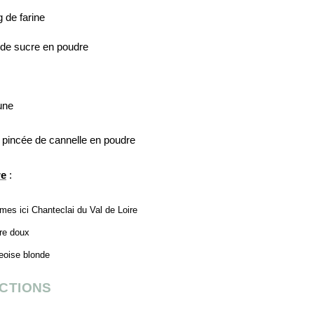
 de farine
de sucre en poudre
une
pincée de cannelle en poudre
re
:
es ici Chanteclai du Val de Loire
re doux
eoise blonde
CTIONS