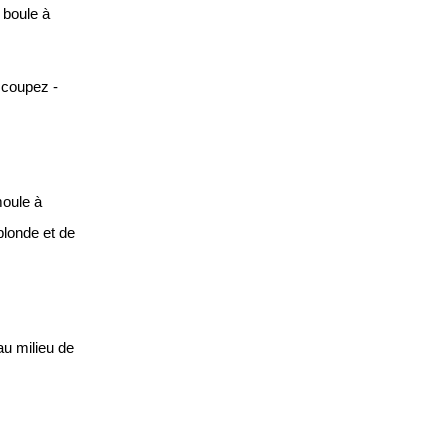
 boule à
 coupez -
moule à
blonde et de
au milieu de