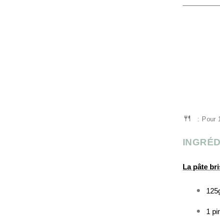
🍴
: Pour 1
INGRÉD
La pâte bri
125g
1 pi