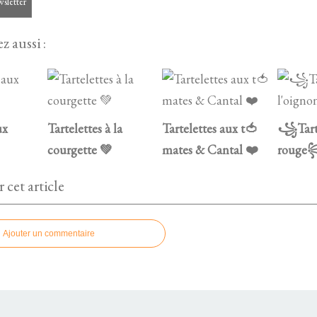
wsletter
z aussi :
ux
Tartelettes à la
Tartelettes aux t🍅
꧁Tarte
courgette 💚
mates & Cantal ❤️
roug
cet article
Ajouter un commentaire