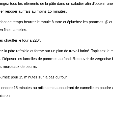
ngez tous les éléments de la pâte dans un saladier afin d’obtenir une
ser reposer au frais au moins 15 minutes.
ant ce temps beurrer le moule à tarte et épluchez les pommes
🍏
et
en fines lamelles.
es chauffer le four à 220°.
ez la pâte refroidie et ferme sur un plan de travail fariné. Tapissez le 
e. Déposer les lamelles de pommes au fond. Recouvrir de vergeoise 
ts morceaux de beurre.
urnez pour 15 minutes sur la bas du four
 encore 15 minutes au milieu en saupoudrant de cannelle en poudre 
uisson.