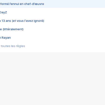
nsformé l’ennui en chef-d’œuvre
 DayZ
 a 13 ans (et vous l'avez ignoré)
e (littéralement)
im Rayan
 toutes les règles
s les jeux vidéo
us choquant de Rockstar ? - Le scandale BULLY
e plus moche de Steam
du RÊVE tourne au CAUCHEMAR
pendant 8 heures
it… à tort
umiliés par un jeu vidéo