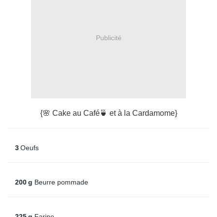
Publicité
{🌸 Cake au Café🍵 et à la Cardamome}
3
Oeufs
200
g
Beurre pommade
225
g
Farine