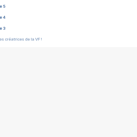
e 5
e 4
e 3
s créatrices de la VF !
e 2
e 1
e Mektoub My Love arrive enfin ! Rencontre avec Shaïn Boumedine et Sal
i : après Toni en famille
elle réalise le bouleversant Dites lui que je l'aime
ais ! Rencontre autour de Vie privée de Rebecca Zlotowski
 de Marguerite, Grave... Rencontre avec Ella Rumpf
 Les Rêveurs, un film intime sur la santé mentale