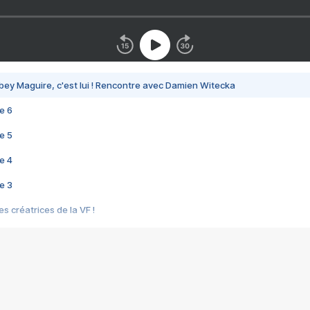
bey Maguire, c'est lui ! Rencontre avec Damien Witecka
e 6
e 5
e 4
e 3
s créatrices de la VF !
e 2
e 1
e Mektoub My Love arrive enfin ! Rencontre avec Shaïn Boumedine et Sal
i : après Toni en famille