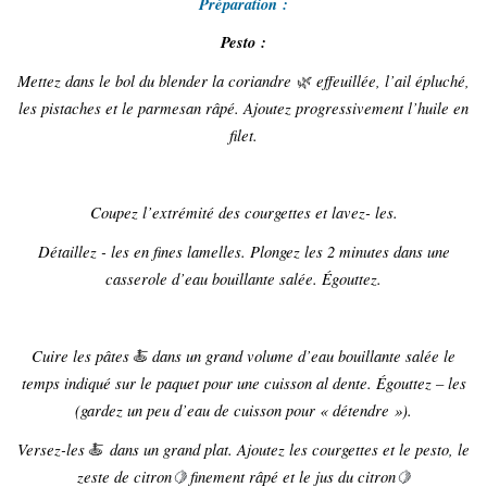
Préparation :
Pesto :
Mettez dans le bol du blender la coriandre
effeuillée, l’ail épluché,
🌿
les pistaches et le parmesan râpé. Ajoutez progressivement l’huile en
filet.
Coupez l’extrémité des courgettes et lavez- les.
Détaillez - les en fines lamelles. Plongez les 2 minutes dans une
casserole d’eau bouillante salée. Égouttez.
Cuire les pâtes
dans un grand volume d’eau bouillante salée le
🍝
temps indiqué sur le paquet pour une cuisson al dente. Égouttez – les
(gardez un peu d’eau de cuisson pour « détendre »).
Versez-les
dans un grand plat. Ajoutez les courgettes et le pesto, le
🍝
zeste de citron
finement râpé et le jus du citron
🍋
🍋