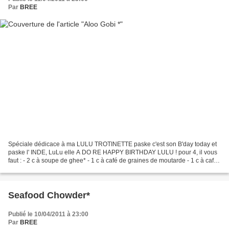
Par
BREE
Spéciale dédicace à ma LULU TROTINETTE paske c'est son B'day today et
paske l' INDE, LuLu elle A DO RE HAPPY BIRTHDAY LULU ! pour 4, il vous
faut : - 2 c à soupe de ghee* - 1 c à café de graines de moutarde - 1 c à café
de graines de cumin - 1 c à café...
Seafood Chowder*
Publié le 10/04/2011 à 23:00
Par
BREE