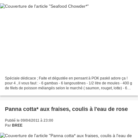
Spéciale dédicace ; Faite et dégustée en pensant à POK paskil adore ça !
pour 4 , il vous faut : - 6 gambas - 6 langoustines - 1/2 litre de moules - 400 g
de filets de poisson mélangés selon le marché ( saumon, rouget, lotte) - 6
pommes de terre moyennes...
Panna cotta* aux fraises, coulis à l'eau de rose
Publié le 09/04/2011 à 23:00
Par
BREE