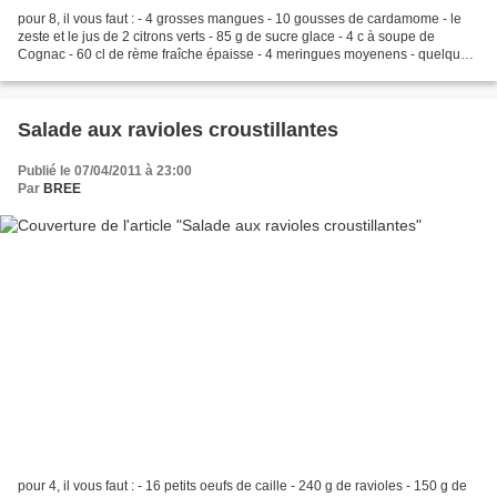
pour 8, il vous faut : - 4 grosses mangues - 10 gousses de cardamome - le
zeste et le jus de 2 citrons verts - 85 g de sucre glace - 4 c à soupe de
Cognac - 60 cl de rème fraîche épaisse - 4 meringues moyenens - quelques
feuilles de menthe -1- Réduisez...
Salade aux ravioles croustillantes
Publié le 07/04/2011 à 23:00
Par
BREE
pour 4, il vous faut : - 16 petits oeufs de caille - 240 g de ravioles - 150 g de