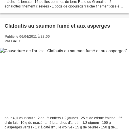
mâche - 1 tomate - 16 petites pommes de terre Ratte ou Grenaille - 2
échalottes finement ciselées - 1 botte de ciboulette fraiche finement ciselée -
vinaigrette faite avec...
Clafoutis au saumon fumé et aux asperges
Publié le 06/04/2011 à 23:00
Par
BREE
pour 4, il vous faut : - 2 oeufs entiers + 2 jaunes - 25 cl de crème fraiche - 25
cl de lait - 10 g de maîzéna - 2 branches d'aneth - 1/2 oignon - 100 g
d'asperges vertes - 1 c à café d'huile d'olive - 15 g de beurre - 150 g de