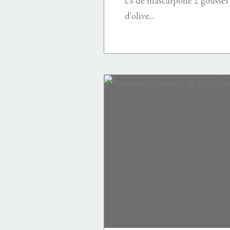
c.s de mascarpone 2 gousses d
d'olive...
CONFITURES