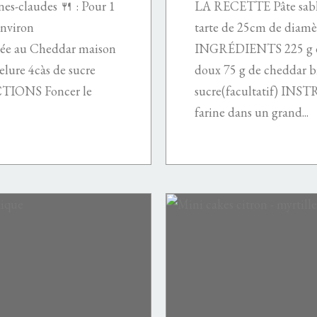
s-claudes 🍴 : Pour 1
LA RECETTE Pâte sablé
environ
tarte de 25cm de diamè
ée au Cheddar maison
INGRÉDIENTS 225 g de 
elure 4càs de sucre
doux 75 g de cheddar bi
CTIONS Foncer le
sucre(facultatif) IN
farine dans un grand...