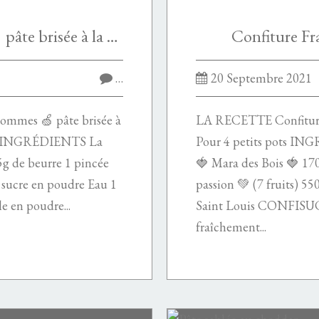
Tartes aux pommes 🍏 pâte brisée à la cannelle
Confiture Fr
…
20 Septembre 2021
mmes 🍏 pâte brisée à
LA RECETTE Confiture 
arte INGRÉDIENTS La
Pour 4 petits pots IN
25g de beurre 1 pincée
🍓 Mara des Bois 🍓 170 
e sucre en poudre Eau 1
passion 💚 (7 fruits) 550
e en poudre...
Saint Louis CONFISUC)
fraîchement...