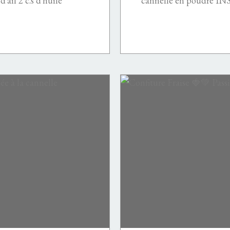
'ail 2 c.s d'huile
cannelle en poudre I