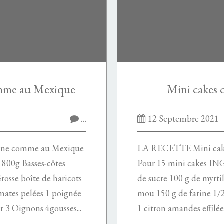
omme au Mexique
Mini cakes c
…
12 Septembre 2021
rne comme au Mexique
LA RECETTE Mini cakes 
00g Basses-côtes
Pour 15 mini cakes I
rosse boîte de haricots
de sucre 100 g de myrti
mates pelées 1 poignée
mou 150 g de farine 1/
r 3 Oignons 4gousses...
1 citron amandes effi