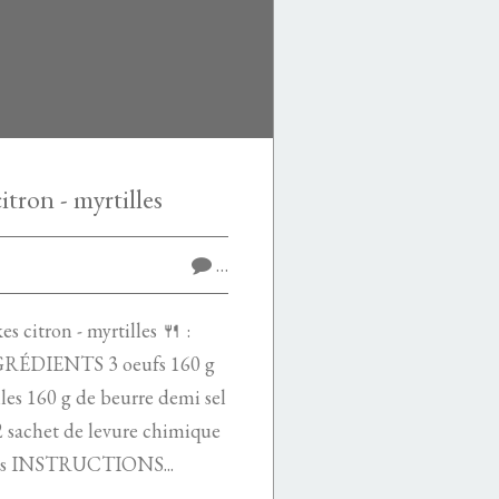
itron - myrtilles
…
citron - myrtilles 🍴 :
NGRÉDIENTS 3 oeufs 160 g
lles 160 g de beurre demi sel
2 sachet de levure chimique
lées INSTRUCTIONS...