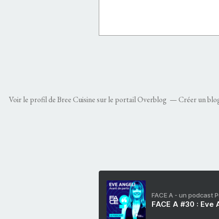
Voir le profil de
Bree Cuisine
sur le portail Overblog
Créer un blo
FACE A - un podcast 
FACE A #30 : Eve A