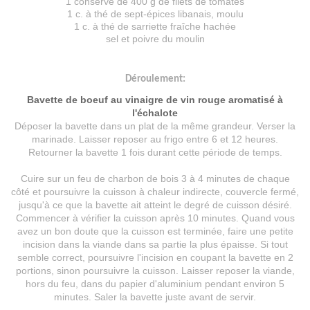
1 conserve de 400 g de filets de tomates
1 c. à thé de sept-épices libanais, moulu
1 c. à thé de sarriette fraîche hachée
sel et poivre du moulin
Déroulement:
Bavette de boeuf au vinaigre de vin rouge aromatisé à
l'échalote
Déposer la bavette dans un plat de la même grandeur. Verser la
marinade. Laisser reposer au frigo entre 6 et 12 heures.
Retourner la bavette 1 fois durant cette période de temps.
Cuire sur un feu de charbon de bois 3 à 4 minutes de chaque
côté et poursuivre la cuisson à chaleur indirecte, couvercle fermé,
jusqu'à ce que la bavette ait atteint le degré de cuisson désiré.
Commencer à vérifier la cuisson après 10 minutes. Quand vous
avez un bon doute que la cuisson est terminée, faire une petite
incision dans la viande dans sa partie la plus épaisse. Si tout
semble correct, poursuivre l'incision en coupant la bavette en 2
portions, sinon poursuivre la cuisson. Laisser reposer la viande,
hors du feu, dans du papier d'aluminium pendant environ 5
minutes. Saler la bavette juste avant de servir.