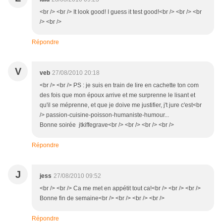
<br /> <br /> It look good! I guess it test good!<br /> <br /> <br
/> <br />
Répondre
V
veb
27/08/2010 20:18
<br /> <br /> PS : je suis en train de lire en cachette ton com
des fois que mon époux arrive et me surprenne le lisant et
qu'il se méprenne, et que je doive me justifier, j't jure c'est<br
/> passion-cuisine-poisson-humaniste-humour...
Bonne soirée jtkiffegrave<br /> <br /> <br /> <br />
Répondre
J
jess
27/08/2010 09:52
<br /> <br /> Ca me met en appétit tout ca!<br /> <br /> <br />
Bonne fin de semaine<br /> <br /> <br /> <br />
Répondre