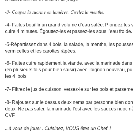
-3- Coupez la sucrine en lanières. Ciselez la menthe.
-
4- Faites bouillir un grand volume d’eau salée. Plongez les v
cuire 4 minutes. Égouttez-les et passez-les sous l’eau froide.
-5-Répartissez dans 4 bols: la salade, la menthe, les pousses
vermicelles et les carottes râpées.
-6- Faites cuire rapidement la viande,
avec la marinade
dans 
(en plusieurs fois pour bien saisir) avec l'oignon nouveau, pu
les 4 bols.
-7- Filtrez le jus de cuisson, versez-le sur les bols et parse
-8- Rajoutez sur le dessus deux nems par personne bien doré
deux. Ne pas saler, la marinade l'est avec les sauces nuoc n
CVF
...à vous de jouer : Cuisinez, VOUS êtes un Chef !