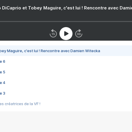
 DiCaprio et Tobey Maguire, c'est lui ! Rencontre avec Dam
bey Maguire, c'est lui ! Rencontre avec Damien Witecka
e 6
e 5
e 4
e 3
s créatrices de la VF !
e 2
e 1