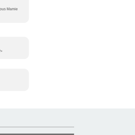
bisous Mamie
/>