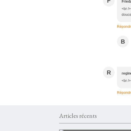
F
Fried
<br />
douceu
Répond
B
R
regin
<br />
Répond
Articles récents