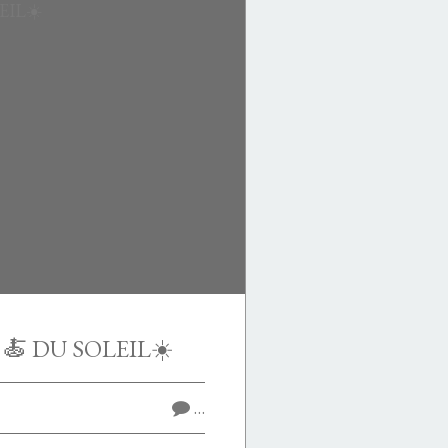
🍝 DU SOLEIL☀️
…