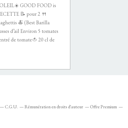
SOLEIL☀️ GOOD FOOD is
ETTE 📝 pour 2 🍴
aghettis 🍝 (Best Barilla
usses d’ail Environ 5 tomates
centré de tomate🍅 20 cl de
C.G.U.
Rémunération en droits d'auteur
Offre Premium