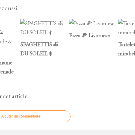
z aussi :
Pizza 🍕 Livornese
SPAGHETTIS 🍝
Tartele
DU SOLEIL☀️
mirabel
amame
renade
cet article
Ajouter un commentaire