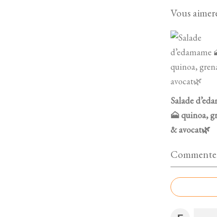
Vous aimere
Salade d’ed
🗻 quinoa, g
& avocat🌿
Commenter 