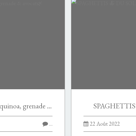
Salade d’edamame 🗻 quinoa, grenade & avocat🌿
SPAGHETTIS 
…
22 Août 2022