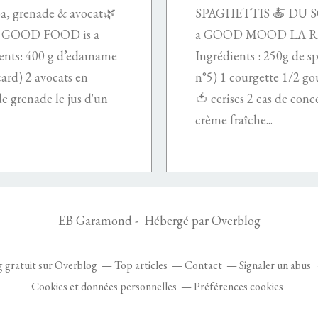
a, grenade & avocat🌿
SPAGHETTIS 🍝 DU 
 GOOD FOOD is a
a GOOD MOOD LA REC
ts: 400 g d’edamame
Ingrédients : 250g de sp
ard) 2 avocats en
n°5) 1 courgette 1/2 go
e grenade le jus d'un
🍅 cerises 2 cas de con
crème fraîche...
EB Garamond - Hébergé par
Overblog
g gratuit sur Overblog
Top articles
Contact
Signaler un abus
Cookies et données personnelles
Préférences cookies