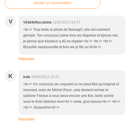
Ajouter un commentaire
V
Vèbkikiftacuisine
11/02/2012 02:47
<br /> Trop belle la photo de BamagO, elle est vraiment
géniale. Ton couscous j'aime tous les légumes et épices mis,
je pense que Keukeur a dû se régaler.<br /> <br /> <br />
Bizouille vampounette et bon we je file au lit<br />
Répondre
K
kola
06/02/2012 19:25
<br /> Un couscous de coquelet ce ne peut-être qu'original et
innovant, mais de Michel Roux, cela devient normal et
sublime !! bravo à vous deux encore une fois, belle soirée
sous le froid sibérien mon<br /> amie, gros bisous<br /> <br />
<br /> Jacqueline<br />
Répondre