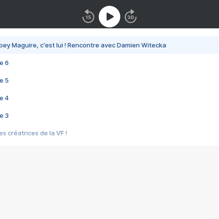
bey Maguire, c'est lui ! Rencontre avec Damien Witecka
e 6
e 5
e 4
e 3
s créatrices de la VF !
e 2
e 1
e Mektoub My Love arrive enfin ! Rencontre avec Shaïn Boumedine et Sal
i : après Toni en famille