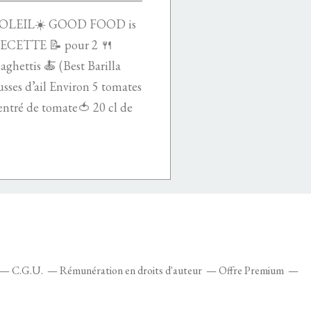
SOLEIL☀️ GOOD FOOD is
ETTE 📝 pour 2 🍴
aghettis 🍝 (Best Barilla
usses d’ail Environ 5 tomates
centré de tomate🍅 20 cl de
C.G.U.
Rémunération en droits d'auteur
Offre Premium