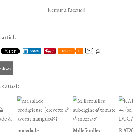
Retour à l'accueil
 article
Share
Repost
0
wsletter
z aussi :
ma salade
Millefeuilles
RATA