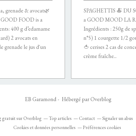
a, grenade & avocat🌿
SPAGHETTIS 🍝 DU 
 GOOD FOOD is a
a GOOD MOOD LA REC
ts: 400 g d’edamame
Ingrédients : 250g de sp
ard) 2 avocats en
n°5) 1 courgette 1/2 go
e grenade le jus d'un
🍅 cerises 2 cas de con
crème fraîche...
EB Garamond - Hébergé par
Overblog
g gratuit sur Overblog
Top articles
Contact
Signaler un abus
Cookies et données personnelles
Préférences cookies