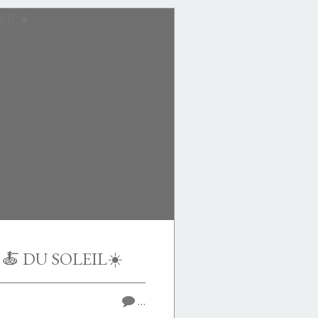
🍝 DU SOLEIL☀️
…