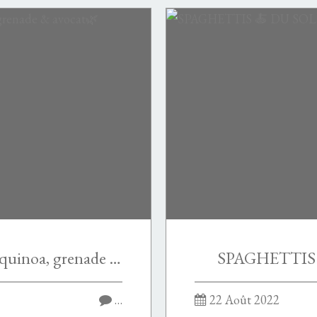
Salade d’edamame 🗻 quinoa, grenade & avocat🌿
SPAGHETTIS 
…
22 Août 2022