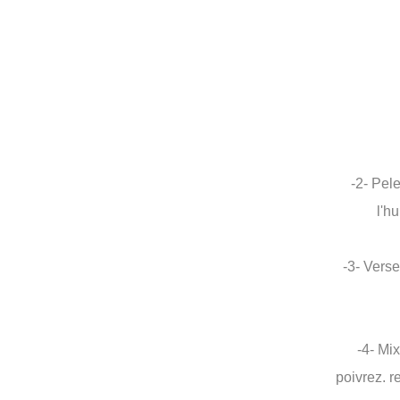
-2- Pele
l'h
-3- Verse
-4- Mi
poivrez. r