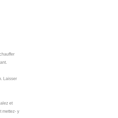
 chauffer
ant.
n. Laisser
alez et
t mettez- y