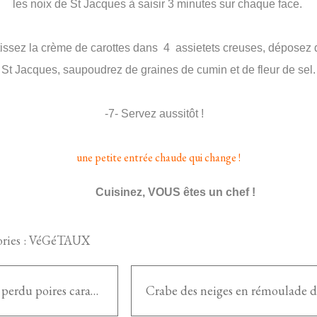
les noix de St Jacques à saisir 3 minutes sur chaque face.
tissez la crème de carottes dans 4 assietets creuses, déposez 
St Jacques, saupoudrez de graines de cumin et de fleur de sel.
-7- Servez aussitôt !
une petite entrée chaude qui change !
Cuisinez, VOUS êtes un chef !
ries :
VéGéTAUX
Pain perdu poires caramel