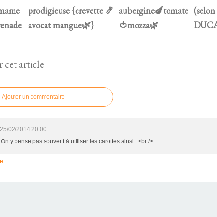
amame
prodigieuse {crevette 🍤
aubergine🍆tomate
(selon
renade
avocat mangue🌿}
🍅mozza🌿
DUCA
cet article
Ajouter un commentaire
25/02/2014 20:00
 On y pense pas souvent à utiliser les carottes ainsi...<br />
re