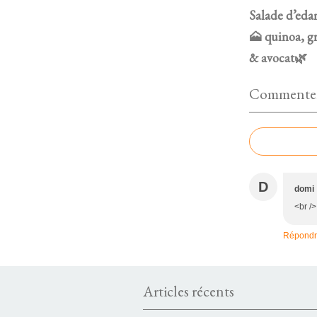
Salade d’ed
🗻 quinoa, g
& avocat🌿
Commenter 
D
domi
<br />
Répond
Articles récents