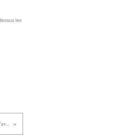
dessus les
Crabe des neiges en rémoulade d'avocat