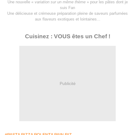
Une nouvelle «
variation sur un même thème
» pour les pâtes dont je
suis Fan
Une délicieuse et crémeuse préparation pleine de saveurs parfumées
aux flaveurs exotiques et lointaines...
Cuisinez : VOUS êtes un Chef !
Publicité
#PASTA PIZZA POLENTA PAIN RIZ