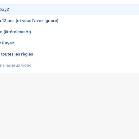
 DayZ
 a 13 ans (et vous l'avez ignoré)
e (littéralement)
im Rayan
 toutes les règles
s les jeux vidéo
us choquant de Rockstar ? - Le scandale BULLY
e plus moche de Steam
du RÊVE tourne au CAUCHEMAR
pendant 8 heures
it… à tort
umiliés par un jeu vidéo