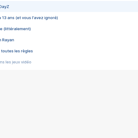
 DayZ
 a 13 ans (et vous l'avez ignoré)
e (littéralement)
im Rayan
 toutes les règles
s les jeux vidéo
us choquant de Rockstar ? - Le scandale BULLY
e plus moche de Steam
du RÊVE tourne au CAUCHEMAR
pendant 8 heures
it… à tort
umiliés par un jeu vidéo