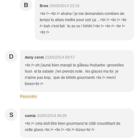
B
Bree
26/05/2014 23:18
<br /> <br /> ahaha ! je me demandais combien de
temps tu allais mettre pour voir ça ...<br /> <br /> <br
/> bah c'est fait : tu as vu ! hihihi !<br /> <br /> <br />
<br />
D
dany ceret
21/05/2014 09:57
<br /> oh j'aurai bien mangé le gâteau rhubarbe -groseilles
hum et ta salade j'en prends note . les glaces ma foi je
n'aime pas trop, que de billets gourmants <br /> merci
bises<br />
Répondre
S
samia
20/05/2014 06:09
<br /> cela doit être bien gourmand le côté croustillant de
cette glace.<br /> <br /> <br /> bizou<br />