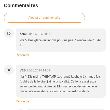
Commentaires
Ajouter un commentaire
D
domi
28/05/2014 20:06
<br /> Une glace qui innove pour ne pas " s'encroûtée "....<br
/>
Répondre
V
VEB
26/05/2014 14:57
<br /> Dis moi la THEVAMP t'a changé ta photo à chaque fois
j'oublie de te le dire, j'aime ta jovialité. Celle là aussi est à
tester tout le bouquin en fait.Etonnante tout de même cette
glace faite avec<br /> les fonds de placard. Biz<br />
Répondre