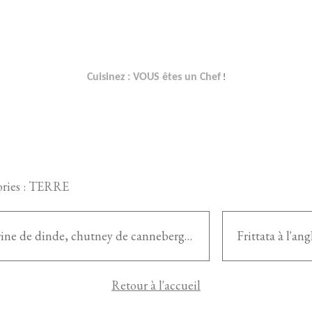
Cuisinez : VOUS êtes un Chef
!
ries :
TERRE
Poitrine de dinde, chutney de canneberge & flocons de sauge
Retour à l'accueil