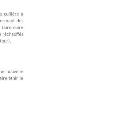
 cuillère à
 formant des
 faire cuire
e réchauffés
four).
une nouvelle
ire tenir le