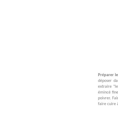
Préparer l
déposer da
extraire "l
émincé fine
poivrer. Fa
faire cuire