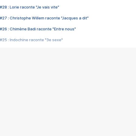
28 : Lorie raconte "Je vais vite"
#27 : Christophe Willem raconte "Jacques a dit"
#26 : Chimène Badi raconte "Entre nous"
#25 : Indochine raconte "3e sexe"
#24 : Zaho raconte "C'est chelou"
#23 : Patrick Bruel raconte "Au café des délices"
#22 : Kyo raconte "Le chemin"
#21 : Nolwenn Leroy raconte "Cassé"
#20 : Patrick Hernandez raconte "Born to be alive"
#19 : Lorie raconte "Près de moi"
#18 : Michael Jones raconte "A nos actes manqués" (avec Jean-Jacque
#17 : Khaled raconte "Aïcha"