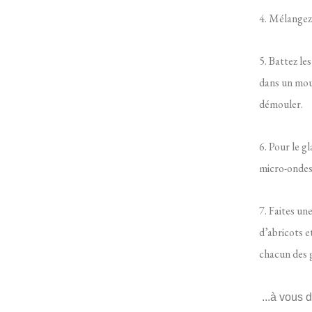
4. Mélangez 
5. Battez le
dans un moul
démouler.
6. Pour le g
micro-ondes,
7. Faites un
d’abricots e
chacun des g
...à vous 