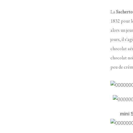
La
Sacherto
1832 pour l
alors un jeu
jours, il s'
chocolat aér
chocolat noi
peu de crèm
mini Sa