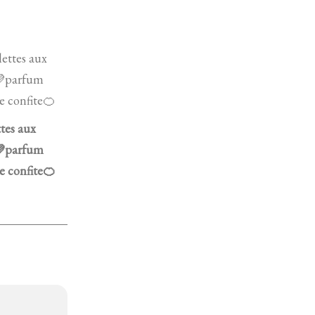
ttes aux
parfum
e confite🍊