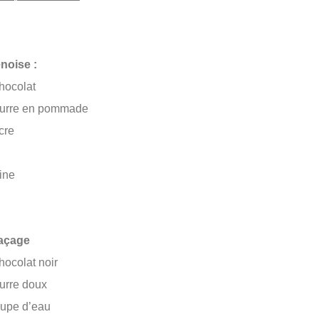
noise :
hocolat
eurre en pommade
ucre
rine
laçage
hocolat noir
eurre doux
soupe d’eau