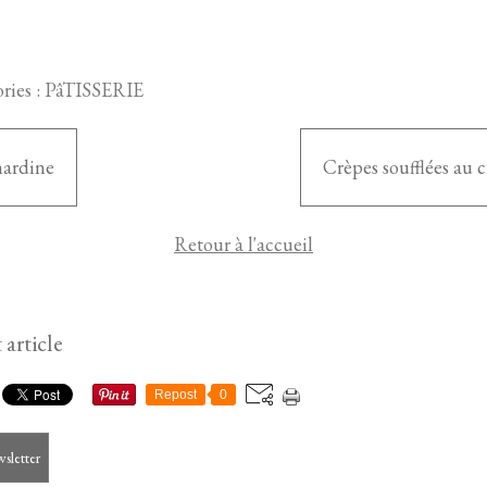
ries :
PâTISSERIE
ardine
Crèpes soufflées au c
Retour à l'accueil
 article
Repost
0
wsletter