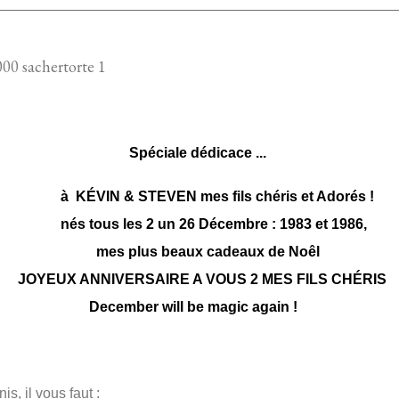
Spéciale dédicace
...
N & STEVEN mes fils chéris et Adorés
!
s les 2 un 26 Décembre : 1983 et 1986,
lus beaux cadeaux de Noêl
 ANNIVERSAIRE A VOUS 2 MES FILS CHÉRIS
ber will be magic again !
is, il vous faut :