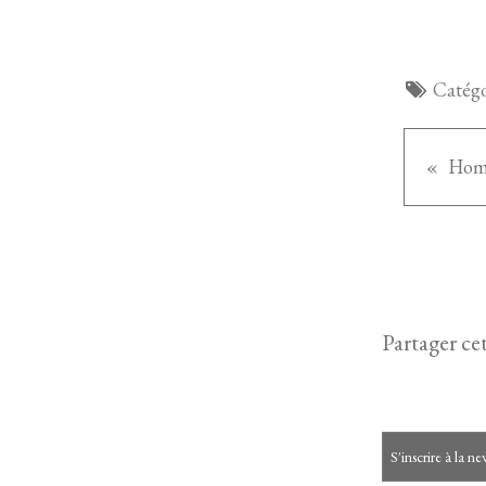
Catégo
Hom
Partager cet
S'inscrire à la ne