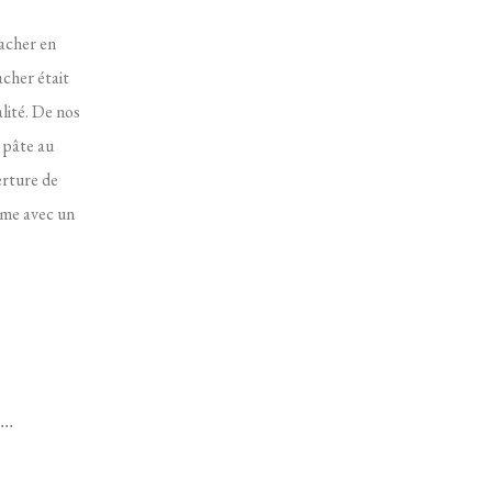
Sacher en
cher était
alité. De nos
e pâte au
erture de
omme avec un
...