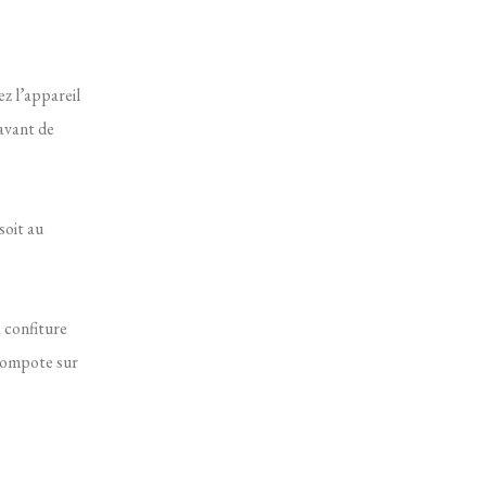
ez l’appareil
 avant de
soit au
a confiture
 compote sur