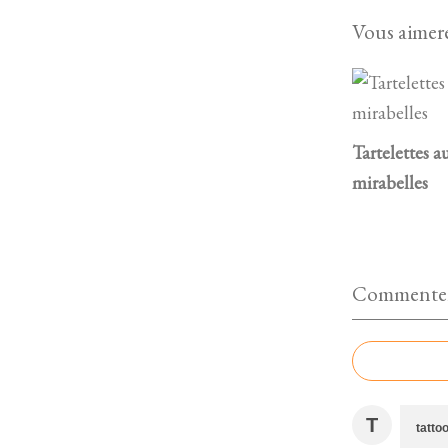
Vous aimere
Tartelettes a
mirabelles
Commenter 
T
tatto