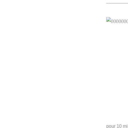
à KÉVI
nés tou
mes p
JOYEUX
Decem
pour 10 min