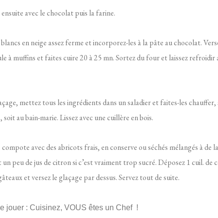
ensuite avec le chocolat puis la farine.
s blancs en neige assez ferme et incorporez-les à la pâte au chocolat. Vers
e à muffins et faites cuire 20 à 25 mn. Sortez du four et laissez refroidir
laçage, mettez tous les ingrédients dans un saladier et faites-les chauffer, 
 soit au bain-marie. Lissez avec une cuillère en bois.
e compote avec des abricots frais, en conserve ou séchés mélangés à de l
t un peu de jus de citron si c’est vraiment trop sucré. Déposez 1 cuil. de
âteaux et versez le glaçage par dessus. Servez tout de suite.
de jouer : Cuisinez, VOUS êtes un Chef !