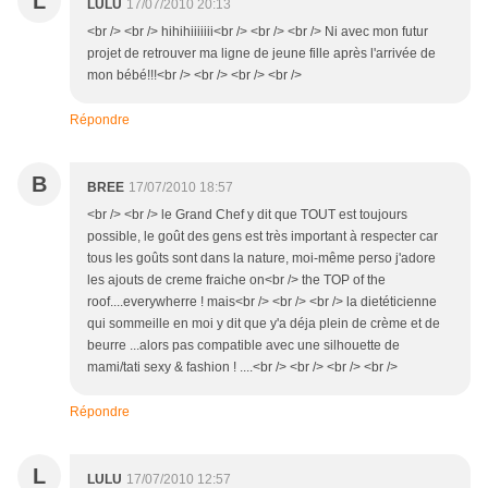
L
LULU
17/07/2010 20:13
<br /> <br /> hihihiiiiiii<br /> <br /> <br /> Ni avec mon futur
projet de retrouver ma ligne de jeune fille après l'arrivée de
mon bébé!!!<br /> <br /> <br /> <br />
Répondre
B
BREE
17/07/2010 18:57
<br /> <br /> le Grand Chef y dit que TOUT est toujours
possible, le goût des gens est très important à respecter car
tous les goûts sont dans la nature, moi-même perso j'adore
les ajouts de creme fraiche on<br /> the TOP of the
roof....everywherre ! mais<br /> <br /> <br /> la dietéticienne
qui sommeille en moi y dit que y'a déja plein de crème et de
beurre ...alors pas compatible avec une silhouette de
mami/tati sexy & fashion ! ....<br /> <br /> <br /> <br />
Répondre
L
LULU
17/07/2010 12:57