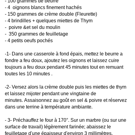
- 100 grammes de beurre
- 4 oignons blancs finement hachés
- 150 grammes de crème double (Fleurette)
- 4 brindilles + quelques miettes de Thym
- poivre &et sel du moulin
-
350 grammes de feuilletage
- 4 petits oeufs pochés
-1- Dans une casserole à fond épais, mettez le beurre a
fondre a feu doux, ajoutez les oignons et laissez cuire
toujours a feu doux pendant 45 minutes tout en remuant
toutes les 10 minutes .
-2- Versez alors la crème double puis les miettes de thym
et laissez mijoter pendant une vingtaine de
minutes. A
ssaisonnez au goût en sel & poivre et réservez
dans une terrine à température ambiante.
- 3- Préchauffez le four à 170°. Sur un marbre (ou sur une
surface de travail) légèrement farinée; abaissez le
feuilletage d'une épaisseur d'environ 3 millimètres.