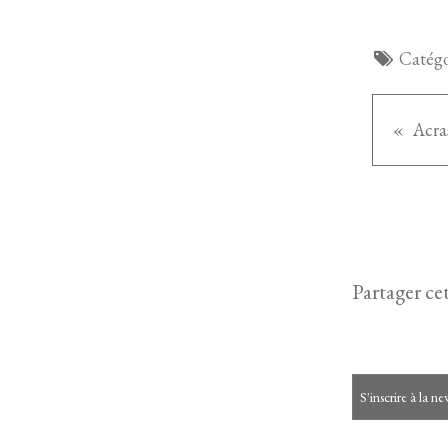
Catégo
Acra
Partager cet
S'inscrire à la ne