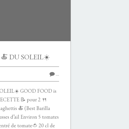
🍝 DU SOLEIL☀️
…
SOLEIL☀️ GOOD FOOD is
ETTE 📝 pour 2 🍴
aghettis 🍝 (Best Barilla
usses d’ail Environ 5 tomates
centré de tomate🍅 20 cl de