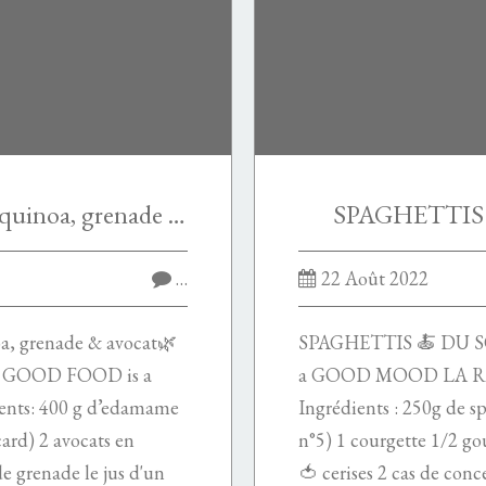
Salade d’edamame 🗻 quinoa, grenade & avocat🌿
SPAGHETTIS 
…
22 Août 2022
a, grenade & avocat🌿
SPAGHETTIS 🍝 DU 
 GOOD FOOD is a
a GOOD MOOD LA REC
ts: 400 g d’edamame
Ingrédients : 250g de sp
ard) 2 avocats en
n°5) 1 courgette 1/2 go
e grenade le jus d'un
🍅 cerises 2 cas de con