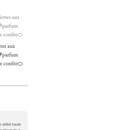
ttes aux
parfum
e confite🍊
e défilé haute