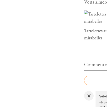
Vous aimere
Tartelettes a
mirabelles
Commenter 
V
Vèbki
<br /