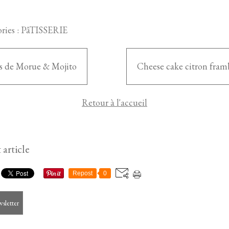
ries :
PâTISSERIE
s de Morue & Mojito
Cheese cake citron fram
Retour à l'accueil
 article
Repost
0
wsletter