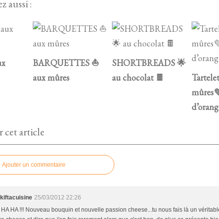
z aussi :
ux
BARQUETTES ⛵
SHORTBREADS 🌟
aux mûres
au chocolat 🍫
Tartele
mûres
d’orang
cet article
Ajouter un commentaire
kiftacuisine
25/03/2012 22:26
> HA HA !!! Nouveau bouquin et nouvelle passion cheese...tu nous fais là un véritabl