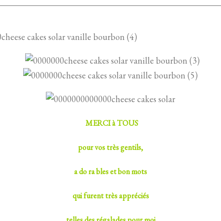
MERCI à TOUS
pour vos très gentils,
a do ra bles et bon mots
qui furent très appréciés
telles des régalades pour moi