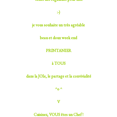
:-)
je vous souhaite un très agréable
beau et doux week end
PRINTANIER
à TOUS
dans la JOIe, le partage et la convivialité
^o ^
V
Cuisinez, VOUS êtes un Chef !