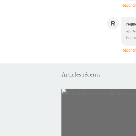
Répond
R
regin
<br /
beauc
Répond
Articles récents
PASTA
PASTA PIZZA POLENTA PAIN RIZ