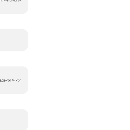
n. Merci<br />
page<br /> <br