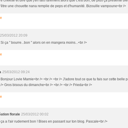
e cheese et dire que j'en fais rarement alors que c'est bon, de plus ça présente bie
 d'être une chouette nana remplie de peps et d'humanité. Bizouille vampoune<br />
re
25/03/2012 20:09
 Si ça " bourre...bon " alors on en mangera moins...<br />
re
a
25/03/2012 09:24
 Bonjour Lovie Mamie<br /> <br /> <br /> J'adore tout ce que tu fais sur cette belle 
r /> Gros bisous du dimanche<br /> <br /> <br /> Frieda<br />
re
ation florale
25/03/2012 00:02
 ça a l'air rudement bon ! Bises en passant sur ton blog. Pascale<br />