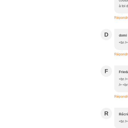
coutur
à toi
Répond
D
domi
<br />
Répond
F
Fried
<br />
/> <b
Répond
R
Récré
<br />