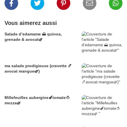
Vous aimerez aussi
Salade d’edamame 🗻 quinoa,
grenade & avocat🌿
ma salade prodigieuse {crevette 🍤
avocat mangue🌿}
Millefeuilles aubergine🍆tomate🍅
mozza🌿