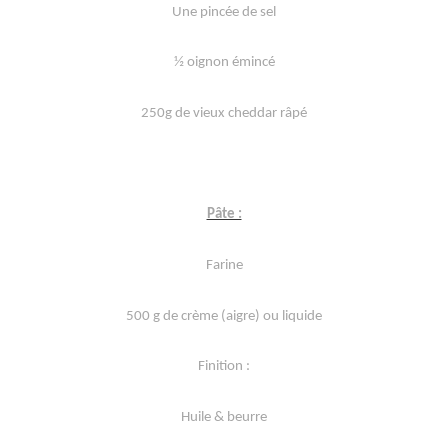
Une pincée de sel
½ oignon émincé
250g de vieux cheddar râpé
Pâte :
Farine
500 g de crème (aigre) ou liquide
Finition :
Huile & beurre