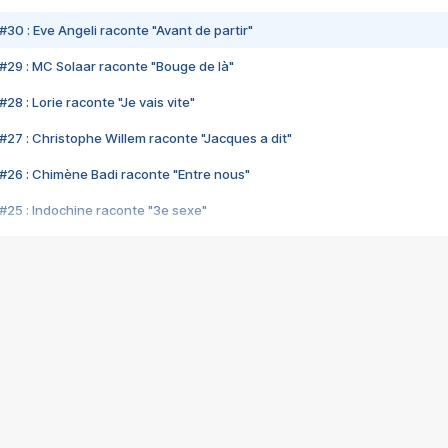
#30 : Eve Angeli raconte "Avant de partir"
#29 : MC Solaar raconte "Bouge de là"
28 : Lorie raconte "Je vais vite"
#27 : Christophe Willem raconte "Jacques a dit"
#26 : Chimène Badi raconte "Entre nous"
#25 : Indochine raconte "3e sexe"
#24 : Zaho raconte "C'est chelou"
#23 : Patrick Bruel raconte "Au café des délices"
#22 : Kyo raconte "Le chemin"
#21 : Nolwenn Leroy raconte "Cassé"
#20 : Patrick Hernandez raconte "Born to be alive"
#19 : Lorie raconte "Près de moi"