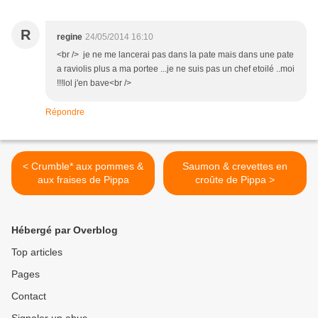
R
regine
24/05/2014 16:10
<br /> je ne me lancerai pas dans la pate mais dans une pate
a raviolis plus a ma portee ...je ne suis pas un chef etoilé ..moi
!!!lol j'en bave<br />
Répondre
< Crumble* aux pommes &
Saumon & crevettes en
aux fraises de Pippa
croûte de Pippa >
Hébergé par Overblog
Top articles
Pages
Contact
Signaler un abus