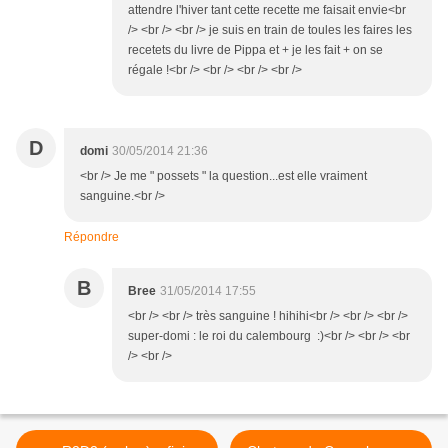
attendre l'hiver tant cette recette me faisait envie<br
/> <br /> <br /> je suis en train de toules les faires les
recetets du livre de Pippa et + je les fait + on se
régale !<br /> <br /> <br /> <br />
D
domi
30/05/2014 21:36
<br /> Je me " possets " la question...est elle vraiment
sanguine.<br />
Répondre
B
Bree
31/05/2014 17:55
<br /> <br /> très sanguine ! hihihi<br /> <br /> <br />
super-domi : le roi du calembourg :)<br /> <br /> <br
/> <br />