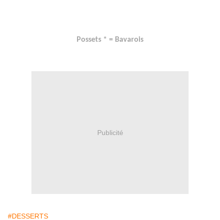
Possets * = Bavarois
Publicité
#DESSERTS