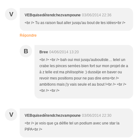
V
VEBquisedétendchezvampoune
03/06/2014 22:36
<br /> Tu as raison faut aller jusqu'au bout de tes idées<br />
Répondre
B
Bree
04/06/2014 13:20
<br /> <br /> bah oui moi jusqu'auboutiste.... telel un
crabe les pinces serrées bien fort sur mon projet de a
à z telle est ma philisophie :) dusséje en baver ou
revoir mes positions pour ne pas dire ems<br />
ambitions mais j'y vais seule et au bout !<br /> <br />
<br /> <br />
V
VEBquisedétendchezvampoune
03/06/2014 22:30
<br /> je vois que ça défile tel un podium avec une star la
PIPA<br />