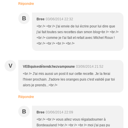
Répondre
B
Bree
03/06/2014 22:32
<br /> <br /> j'ai envie de lui écrire pour lui dire que
j'ai fait toutes ses recettes dan smon blog<br /> <br />
<br /> comme je l'ai fait et refait avec MIchel Roux !
<br /> <br /> <br /> <br />
V
VEBquisedétendchezvampoune
03/06/2014 21:52
<br /> J'ai mis aussi un post it sur cette recette. Je la ferai
l'hiver prochain. J'adore les oranges puis c'est validé par toi
alors je prends...<br />
Répondre
B
Bree
03/06/2014 22:09
<br /> <br /> vous allez vous régaladoumer à
Bordeauland !<br /> <br /> <br /> moi j'ai pas pu