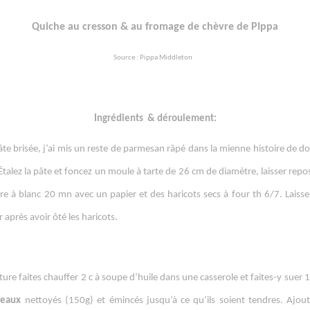
Quiche au cresson & au fromage de chèvre de PIppa
Source : Pippa Middleton
Ingrédients
& déroulement:
âte brisée, j’ai mis un reste de parmesan râpé dans la mienne histoire de do
Étalez la pâte et foncez un moule à tarte de 26 cm de diamètre, laisser rep
uire à blanc 20 mn avec un papier et des haricots secs à four th 6/7. Laisser
r après avoir ôté les haricots.
ture faites chauffer 2 c à soupe d’huile dans une casserole et faites-y suer
reaux
nettoyés (150g) et émincés jusqu’à ce qu’ils soient tendres. Ajout