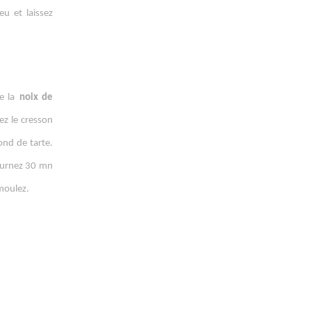
eu et laissez
e la
noix de
ez le cresson
ond de tarte.
ournez 30 mn
émoulez.