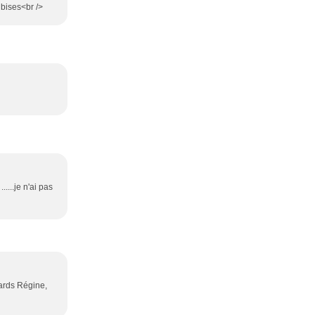
 bises<br />
.....je n'ai pas
nards Régine,