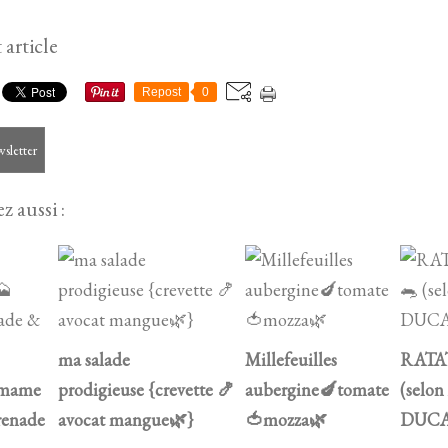
 article
Repost
0
wsletter
z aussi :
ma salade
Millefeuilles
RATA
amame
prodigieuse {crevette 🍤
aubergine🍆tomate
(selon
renade
avocat mangue🌿}
🍅mozza🌿
DUCA