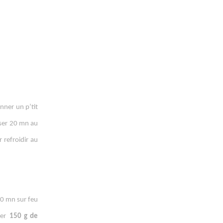
nner un p’tit
oser 20 mn au
 refroidir au
 10 mn sur feu
er
150 g de