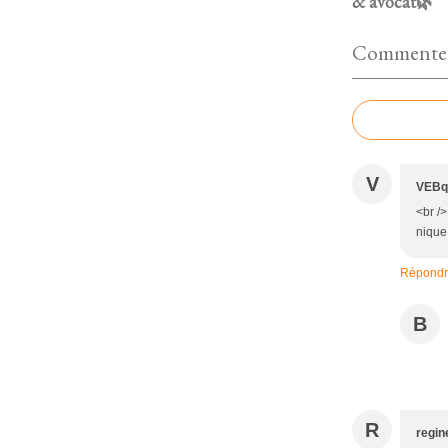
& avocat🌿
Commenter 
V
VEBq
<br /
nique.
Répond
B
R
regin