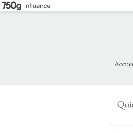
Accuei
Quic