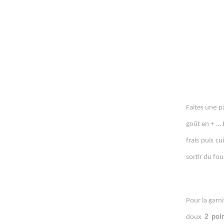
Faites une p
goût en + … 
frais puis c
sortir du fou
Pour la garni
doux
2 poi