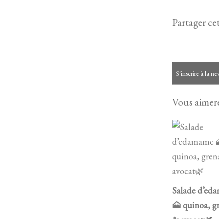
Partager cet
S'inscrire à la ne
Vous aimere
Salade d’ed
🗻 quinoa, g