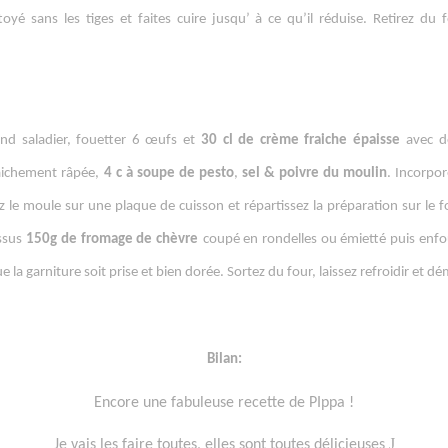
toyé sans les tiges et faites cuire jusqu’ à ce qu’il réduise. Retirez du f
nd saladier, fouetter 6 œufs et
30 cl de crème fraiche épaisse
avec d
aichement râpée,
4 c à soupe de pesto
,
sel & poivre du moulin
. Incorpor
z le moule sur une plaque de cuisson et répartissez la préparation sur le f
ssus
150g de fromage de chèvre
coupé en rondelles ou émietté puis enf
e la garniture soit prise et bien dorée. Sortez du four, laissez refroidir et d
Bilan:
Encore une fabuleuse recette de PIppa !
J
Je vais les faire toutes, elles sont toutes délicieuses