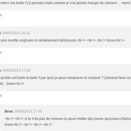
> merci ma belle !! j'y pensais mais comme je n'ai jamais mange de cresson ... merci
re
a
29/05/2014 18:32
 une recette originale et certainement délicieuse.<br /> <br /> <br /> bizou<br />
re
e
29/05/2014 17:33
 qu'elle est belle ta tarte !! par quoi je peux remplacer le cresson ? j'aimerai faire un .
ts ; bises<br />
re
Bree
29/05/2014 17:46
<br /> <br /> si tu n'as pas de cresson tu peux mettre des jeune spousses d'épi
bises<br /> <br /> <br /> <br />