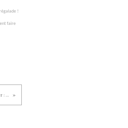
 régalade !
ent faire
R2D2 (weber) a fini d'hiberner : vive les dorades grillées !