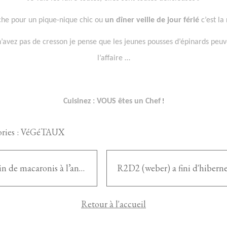
che pour un pique-nique chic ou
un dîner veille de jour férié
c’est la
n’avez pas de cresson je pense que les jeunes pousses d’épinards peuv
l’affaire …
Cuisinez : VOUS êtes un Chef
!
ries :
VéGéTAUX
Gratin de macaronis à l’andouille de Guéméné
Retour à l'accueil