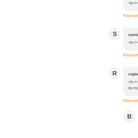
<br /
Répond
S
sami
<br />
Répond
R
regin
<br />
de mo
Répond
B