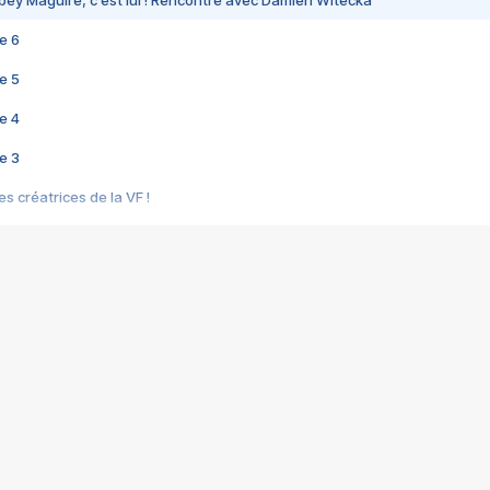
bey Maguire, c'est lui ! Rencontre avec Damien Witecka
e 6
e 5
e 4
e 3
s créatrices de la VF !
e 2
e 1
e Mektoub My Love arrive enfin ! Rencontre avec Shaïn Boumedine et Sal
i : après Toni en famille
elle réalise le bouleversant Dites lui que je l'aime
ais ! Rencontre autour de Vie privée de Rebecca Zlotowski
 de Marguerite, Grave... Rencontre avec Ella Rumpf