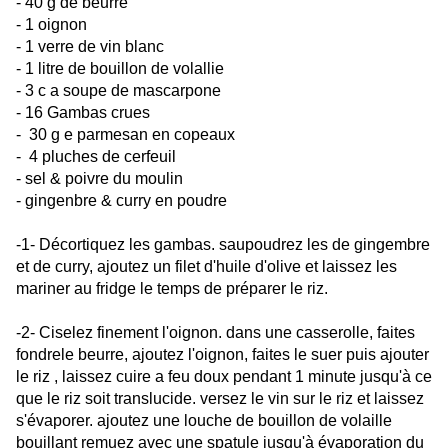
- 40 g de beurre
- 1 oignon
- 1 verre de vin blanc
- 1 litre de bouillon de volallie
- 3 c a soupe de mascarpone
- 16 Gambas crues
- 30 g e parmesan en copeaux
- 4 pluches de cerfeuil
- sel & poivre du moulin
- gingenbre & curry en poudre
-1- Décortiquez les gambas. saupoudrez les de gingembre
et de curry, ajoutez un filet d'huile d'olive et laissez les
mariner au fridge le temps de préparer le riz.
-2- Ciselez finement l'oignon. dans une casserolle, faites
fondrele beurre, ajoutez l'oignon, faites le suer puis ajouter
le riz , laissez cuire a feu doux pendant 1 minute jusqu'à ce
que le riz soit translucide. versez le vin sur le riz et laissez
s'évaporer. ajoutez une louche de bouillon de volaille
bouillant remuez avec une spatule jusqu'à évaporation du