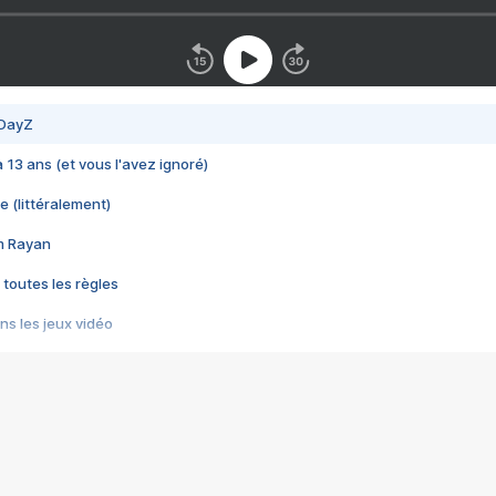
 DayZ
 a 13 ans (et vous l'avez ignoré)
e (littéralement)
im Rayan
 toutes les règles
s les jeux vidéo
us choquant de Rockstar ? - Le scandale BULLY
e plus moche de Steam
du RÊVE tourne au CAUCHEMAR
pendant 8 heures