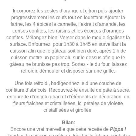
Incorporez les zestes d’orange et citron puis ajouter
progressivement les œufs tout en fouettant. Ajouter la
farine, les 4 épices la cannelle, l’extrait d’amande, les
cerises confites, les raisins et les écorces d’oranges
confites. Mélangez bien. Verser dans le moule égalisez la
surface. Enfournez
pour 1h30 à 1h45 en surveillant la
cuisson afin que le gâteau soit bien doré, après 1 h de
cuisson mettre un papier alu sur le dessus afin que le
gâteau ne brunisse pas trop. Sortez - le du four, laissez
refroidir, démouler et disposer sur une grille.
Une fois refroidi, badigeonnez le d’une couche de
confiture d’abricots. Recouvrez-le ensuite de pâte à sucre,
entoure-le d’un joli ruban et d’éléments de décoration
en
fleurs fraîches et cristallisées. Ici pétales de violette
cristallisées et giroflée.
Bilan:
Encore une vrai merveille que cette recette de
PIppa !
Pendant la cuisson ce gâteau -très facile à faire- sentait si