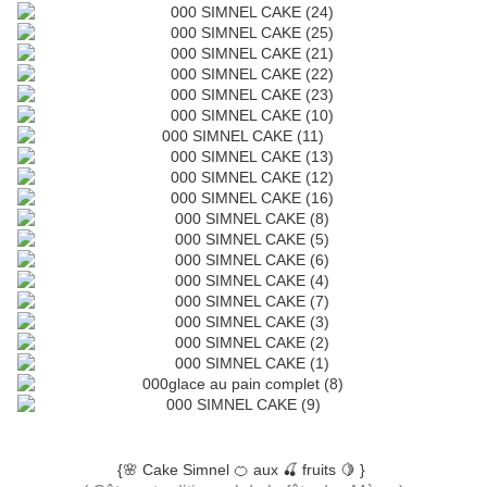
{🌸 Cake Simnel 🍊 aux 🍒 fruits 🍋 }