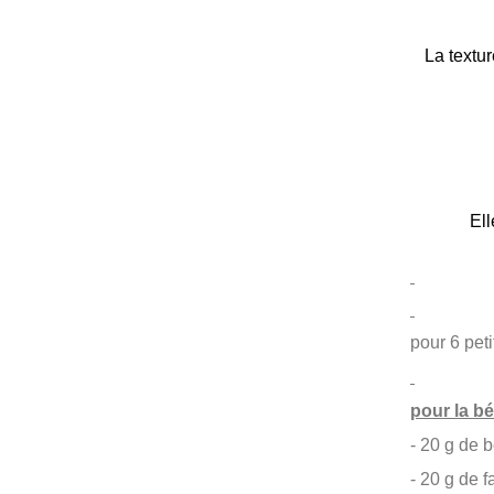
La textu
Ell
pour 6 peti
pour la b
- 20 g de 
- 20 g de f