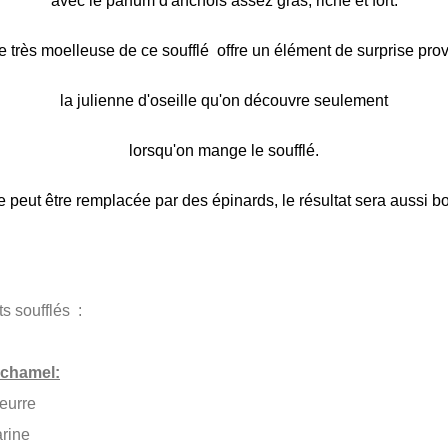
avec le parfum d'anchois
assez gras, riche et fort.
re très moelleuse de ce soufflé offre un élément de surprise pro
la julienne d'oseille qu'on découvre seulement
lorsqu'on mange le soufflé.
e peut être remplacée par des épinards, le résultat sera aussi b
ts soufflés :
échamel:
beurre
arine