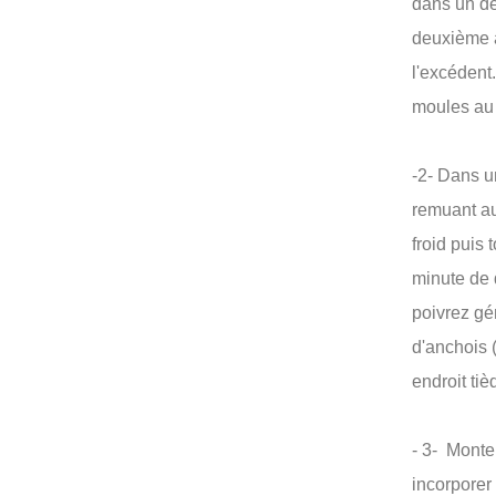
dans un de
deuxième a
l'excédent
moules au 
-2- Dans un
remuant au 
froid puis
minute de 
poivrez gé
d'anchois 
endroit tiè
- 3- Monte
incorporer 