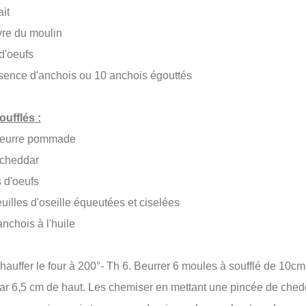
ait
ivre du moulin
 d'oeufs
ssence d'anchois ou 10 anchois égouttés
oufflés :
 beurre pommade
e cheddar
s d'oeufs
euilles d'oseille équeutées et ciselées
'anchois à l'huile
chauffer le four à 200°- Th 6. Beurrer 6 moules à soufflé de 10c
ar 6,5 cm de haut. Les chemiser en mettant une pincée de ched