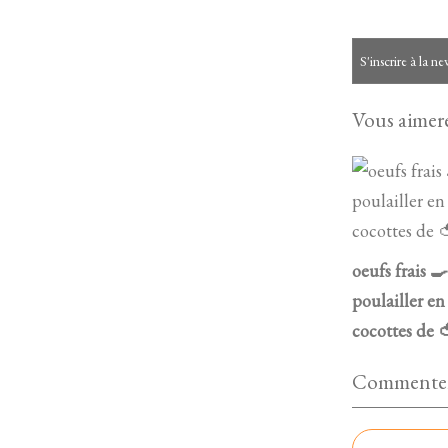
S'inscrire à la ne
Vous aimere
oeufs frais 
poulailler en
cocottes de 
Commenter 