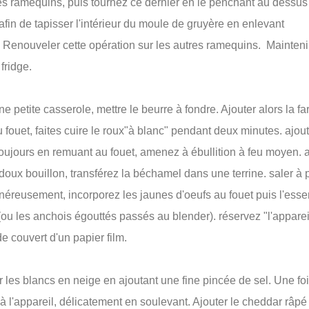
s ramequins, puis tournez ce dernier en le penchant au dessus
fin de tapisser l'intérieur du moule de gruyère en enlevant
. Renouveler cette opération sur les autres ramequins. Mainteni
fridge.
e petite casserole, mettre le beurre à fondre. Ajouter alors la far
fouet, faites cuire le roux"à blanc" pendant deux minutes. ajoute
 toujours en remuant au fouet, amenez à ébullition à feu moyen.
doux bouillon, transférez la béchamel dans une terrine. saler à 
néreusement, incorporez les jaunes d'oeufs au fouet puis l'ess
(ou les anchois égouttés passés au blender). réservez "l'appare
de couvert d'un papier film.
r les blancs en neige en ajoutant une fine pincée de sel. Une fo
à l'appareil, délicatement en soulevant. Ajouter le cheddar râpé e