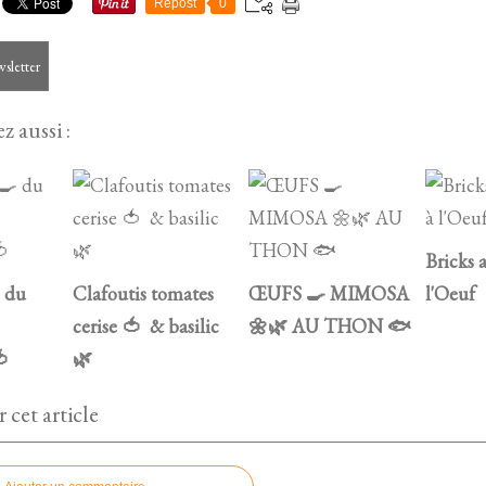
Repost
0
wsletter
z aussi :
Bricks 
 du
Clafoutis tomates
ŒUFS 🍳 MIMOSA
l'Oeuf
cerise 🍅 & basilic
🌼🌿 AU THON 🐟
🍅
🌿
cet article