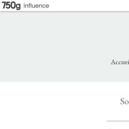
Accuei
So