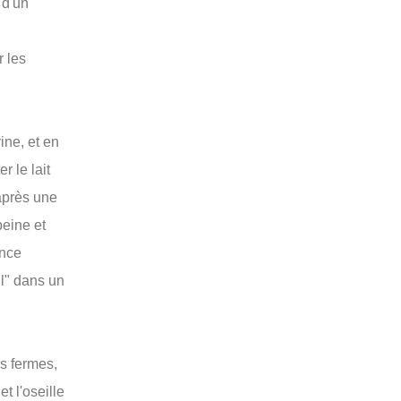
 d'un
r les
ine, et en
r le lait
 après une
peine et
ence
il" dans un
is fermes,
t l'oseille