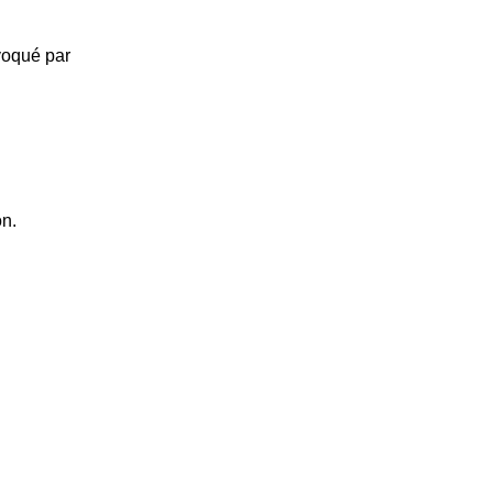
voqué par
on.