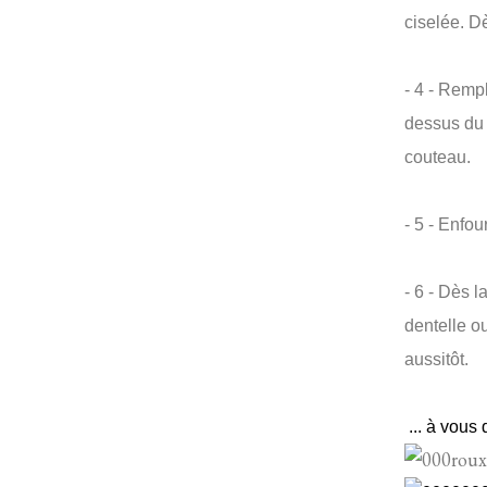
ciselée. D
- 4 - Remp
dessus du 
couteau.
- 5 - Enfo
- 6 - Dès l
dentelle ou
aussitôt.
... à vous