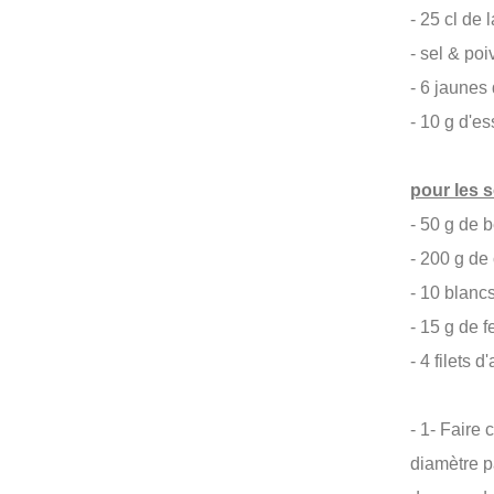
- 25 cl de l
- sel & po
- 6 jaunes
- 10 g d'e
pour les s
- 50 g de
- 200 g d
- 10 blanc
- 15 g de f
- 4 filets d
- 1- Faire 
diamètre p