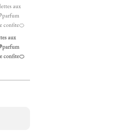
ttes aux
parfum
e confite🍊