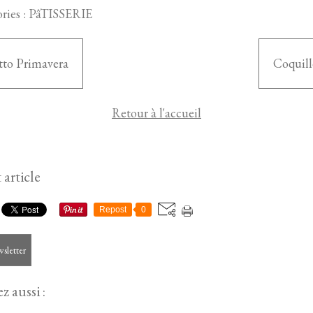
ries :
PâTISSERIE
tto Primavera
Coquill
Retour à l'accueil
 article
Repost
0
wsletter
z aussi :