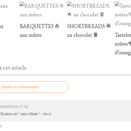
ux
BARQUETTES ⛵
SHORTBREADS 🌟
aux mûres
au chocolat 🍫
Tartele
mûres
d’orang
cet article
Ajouter un commentaire
06/04/2014 17:30
 Et alors on " s'en crôute "...<br />
re