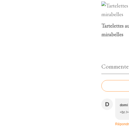
Tartelettes a
mirabelles
Commenter 
D
domi
<br />
Répond