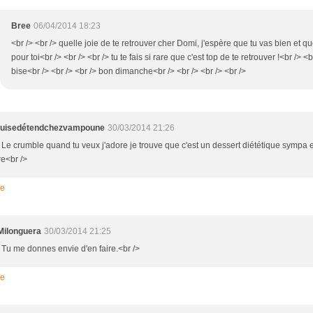
Bree
06/04/2014 18:23
<br /> <br /> quelle joie de te retrouver cher Domi, j'espère que tu vas bien et qu
pour toi<br /> <br /> <br /> tu te fais si rare que c'est top de te retrouver !<br /> <b
bise<br /> <br /> <br /> bon dimanche<br /> <br /> <br /> <br />
uisedétendchezvampoune
30/03/2014 21:26
> Le crumble quand tu veux j'adore je trouve que c'est un dessert diététique sympa e
re<br />
re
Milonguera
30/03/2014 21:25
> Tu me donnes envie d'en faire.<br />
re