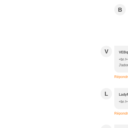
B
V
VEBq
<br /
J'ado
Répond
L
Lady
<br /
Répond