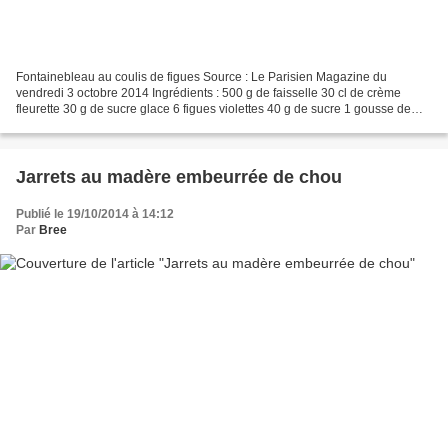
Fontainebleau au coulis de figues Source : Le Parisien Magazine du
vendredi 3 octobre 2014 Ingrédients : 500 g de faisselle 30 cl de crème
fleurette 30 g de sucre glace 6 figues violettes 40 g de sucre 1 gousse de
vanille Déroulement: Égouttez la faisselle...
Jarrets au madère embeurrée de chou
Publié le 19/10/2014 à 14:12
Par
Bree