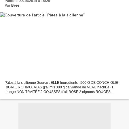
Publié le 22/10/2014 à 15:26
Par
Bree
Pâtes à la sicilienne Source : ELLE Ingrédients : 500 G DE CONCHIGLIE
RIGATE 6 CHIPOLATAS (j’ai mis 300 g de viande de VEAU hachÉe) 1
orange NON TRAITÉE 2 GOUSSES d'ail ROSE 2 oignons ROUGES
MOYENS 2 BULBES DE fenouil 1/2 L DE PULPE DE tomate (PASSATA...