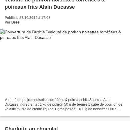
poireaux frits Alain Ducasse
Publié le 27/10/2014 à 17:08
Par
Bree
Velouté de potiron noisettes torréfiées & poireaux frits Source : Alain
Ducasse Ingrédients : 1 kg de potiron 50 g de beurre 1 cube de bouillon de
volaille ½ litre de crème liquide 1 gros poireau 100 g de noisettes Huile
arachide Sel fin & poivre du moulin...
Charlotte au chocolat