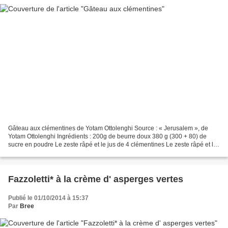
Gâteau aux clémentines de Yotam Ottolenghi Source : « Jerusalem », de
Yotam Ottolenghi Ingrédients : 200g de beurre doux 380 g (300 + 80) de
sucre en poudre Le zeste râpé et le jus de 4 clémentines Le zeste râpé et le
jus de 1 citron 280 g d'amandes en...
Fazzoletti* à la crème d' asperges vertes
Publié le 01/10/2014 à 15:37
Par
Bree