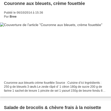
Couronne aux bleuets, crème fouettée
Publié le 06/10/2014 à 15:36
Par
Bree
Couronne aux bleuets crème fouettée Source : Cuisine d’ici Ingrédients :
250 g de bleuets 3 œufs Le zeste râpé d’ 1 citron 180g de sucre 200 g de
farine 1 sachet de levure 1 pincée de sel 1 yaourt 150g de beurre fondu 80g
de poudra d’amandes 25 cl de...
Salade de brocolis & chèvre frais à la noisette