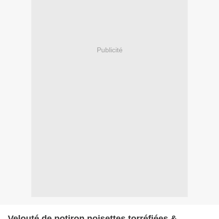
Publicité
Velouté de potiron noisettes torréfiées &