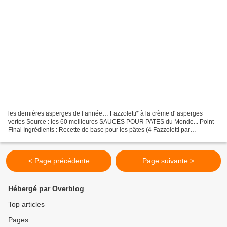
les dernières asperges de l’année… Fazzoletti* à la crème d' asperges
vertes Source : les 60 meilleures SAUCES POUR PATES du Monde... Point
Final Ingrédients : Recette de base pour les pâtes (4 Fazzoletti par
personnes) et pour 4 personnes : - 200 gr...
< Page précédente
Page suivante >
Hébergé par Overblog
Top articles
Pages