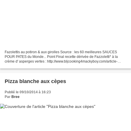
Fazolettis au potiron & aux girolles Source : les 60 meilleures SAUCES
POUR PATES du Monde... Point Final recette dérivée de Fazzoletti* à la
crème d' asperges vertes : http://www.bljcooking4mackyboy.com/article-
fazzoletti-et-asperges-vertes-124699960.html...
Pizza blanche aux cèpes
Publié le 09/10/2014 à 16:23
Par
Bree