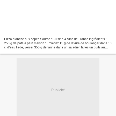
Pizza blanche aux cèpes Source : Cuisine & Vins de France Ingrédients :
250 g de pâte à pain maison : Emiettez 15 g de levure de boulanger dans 10
cl d’eau tiède, verser 350 g de farine dans un saladier, faites un puits au
centre, verser la levure, 1...
Publicité