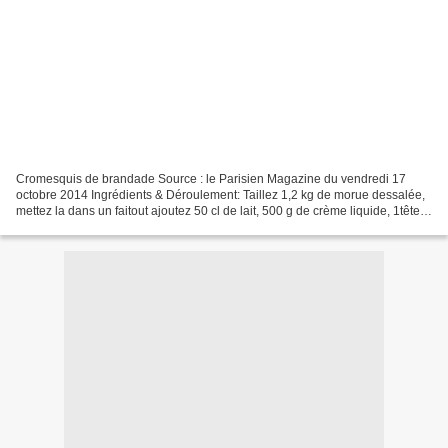
Cromesquis de brandade Source : le Parisien Magazine du vendredi 17
octobre 2014 Ingrédients & Déroulement: Taillez 1,2 kg de morue dessalée,
mettez la dans un faitout ajoutez 50 cl de lait, 500 g de crème liquide, 1tête
d’ail épluchée, 1 anis étoilé,...