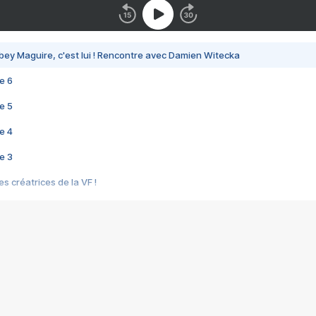
bey Maguire, c'est lui ! Rencontre avec Damien Witecka
e 6
e 5
e 4
e 3
s créatrices de la VF !
e 2
e 1
e Mektoub My Love arrive enfin ! Rencontre avec Shaïn Boumedine et Sal
i : après Toni en famille
elle réalise le bouleversant Dites lui que je l'aime