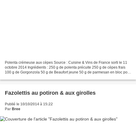
Polenta crémeuse aux cèpes Source : Cuisine & Vins de France sorti le 11
octobre 2014 Ingrédients : 250 g de polenta précuite 250 g de cèpes frais
100 g de Gorgonzola 50 g de Beaufort jeune 50 g de parmesan en bloc pour
faire des confettis 1 citron Bio...
Fazolettis au potiron & aux girolles
Publié le 10/10/2014 à 15:22
Par
Bree