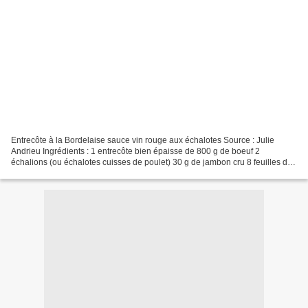
Entrecôte à la Bordelaise sauce vin rouge aux échalotes Source : Julie
Andrieu Ingrédients : 1 entrecôte bien épaisse de 800 g de boeuf 2
échalions (ou échalotes cuisses de poulet) 30 g de jambon cru 8 feuilles de
sauge 1 cuil. à soupe d'huile d'arachide...