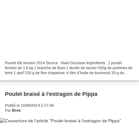
Poulet rôti version 2014 Source : Alain Ducasse Ingrédients : 1 poulet
fermier de 1,6 kg 1 branche de thym 1 feuille de laurier 500g de pommes de
terre 1 œuf*150 g de fine chapelure ½ litre d’huile de tournesol 20 g de
fécule de pommes de terre 120 g...
Poulet braisé à l'estragon de Pippa
Publié le 10/08/2014 à 17:48
Par
Bree