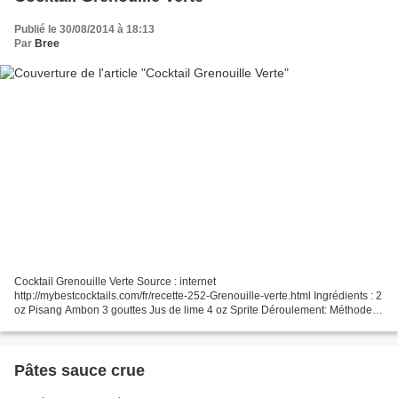
Publié le 30/08/2014 à 18:13
Par
Bree
Cocktail Grenouille Verte Source : internet
http://mybestcocktails.com/fr/recette-252-Grenouille-verte.html Ingrédients : 2
oz Pisang Ambon 3 gouttes Jus de lime 4 oz Sprite Déroulement: Méthode :
Préparer dans le verre Verre: Highball Recette: Verser...
Pâtes sauce crue