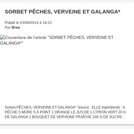
mozzarella...
SORBET PÊCHES, VERVEINE ET GALANGA*
Publié le 03/08/2014 à 18:21
Par
Bree
Sorbet PÊCHES, VERVEINE ET GALANGA* Source : ELLE Ingrédients : 4
PÊCHE S MÛRE S À POINT 1 ORANGE LE JUS DE 1 CITRON VERT 20 G
DE GALANGA 1 BOUQUET DE VERVEINE FRAÎCHE 200 G DE SUCRE
Déroulement: Râpez le galanga au-dessus d’une casserole ; rincez
l’orange...