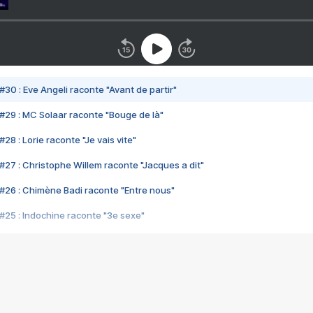
#30 : Eve Angeli raconte "Avant de partir"
#29 : MC Solaar raconte "Bouge de là"
28 : Lorie raconte "Je vais vite"
#27 : Christophe Willem raconte "Jacques a dit"
#26 : Chimène Badi raconte "Entre nous"
#25 : Indochine raconte "3e sexe"
#24 : Zaho raconte "C'est chelou"
#23 : Patrick Bruel raconte "Au café des délices"
#22 : Kyo raconte "Le chemin"