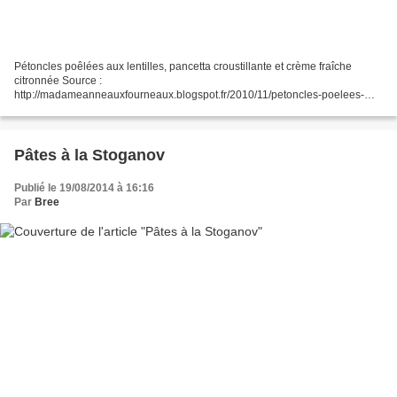
Pétoncles poêlées aux lentilles, pancetta croustillante et crème fraîche
citronnée Source :
http://madameanneauxfourneaux.blogspot.fr/2010/11/petoncles-poelees-
aux-lentilles.html (Recette du resto Fifteen de Londres de Jamie Oliver)
Ingrédients : 300...
Pâtes à la Stoganov
Publié le 19/08/2014 à 16:16
Par
Bree