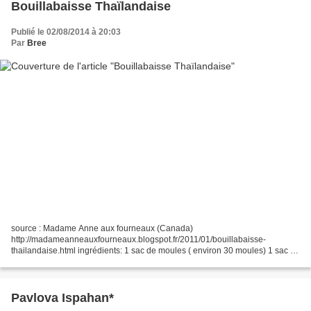
Bouillabaisse Thaïlandaise
Publié le 02/08/2014 à 20:03
Par
Bree
source : Madame Anne aux fourneaux (Canada)
http://madameanneauxfourneaux.blogspot.fr/2011/01/bouillabaisse-
thailandaise.html ingrédients: 1 sac de moules ( environ 30 moules) 1 sac de
palourdes fraîches de grosseur moyennes ( environ 25) 1 filet de flétan,...
Pavlova Ispahan*