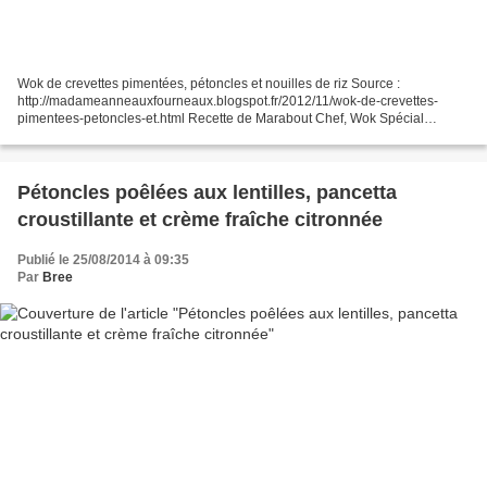
Wok de crevettes pimentées, pétoncles et nouilles de riz Source :
http://madameanneauxfourneaux.blogspot.fr/2012/11/wok-de-crevettes-
pimentees-petoncles-et.html Recette de Marabout Chef, Wok Spécial
Ingrédients : 7-8 belles crevettes par personne 2-3...
Pétoncles poêlées aux lentilles, pancetta
croustillante et crème fraîche citronnée
Publié le 25/08/2014 à 09:35
Par
Bree