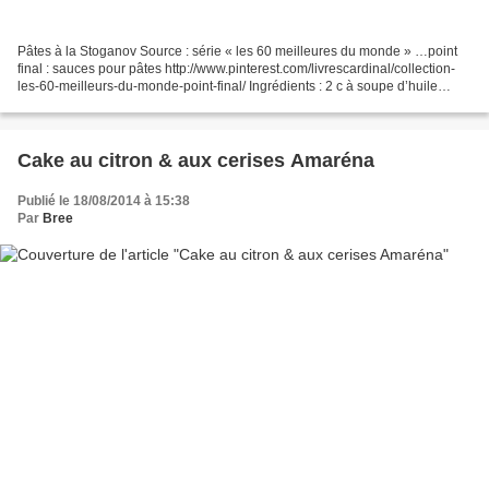
Pâtes à la Stoganov Source : série « les 60 meilleures du monde » …point
final : sauces pour pâtes http://www.pinterest.com/livrescardinal/collection-
les-60-meilleurs-du-monde-point-final/ Ingrédients : 2 c à soupe d’huile
d’olive 400g de steak de boeuf...
Cake au citron & aux cerises Amaréna
Publié le 18/08/2014 à 15:38
Par
Bree