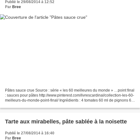
Publié le 29/08/2014 à 12:52
Par
Bree
Pâtes sauce crue Source : série « les 60 meilleures du monde » …point final
: sauces pour pâtes http://www.pinterest.com/livrescardinal/collection-les-60-
meilleurs-du-monde-point-final/ Ingrédients : 4 tomates 60 ml de pignons 60
ml huile d’olive 5 grandes...
Tarte aux mirabelles, pâte sablée à la noisette
Publié le 27/08/2014 à 16:40
Par
Bree