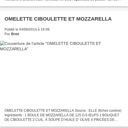
campagne en tranchez frottées à l’ail frais Huile d’olive Mayonnaise...
OMELETTE CIBOULETTE ET MOZZARELLA
Publié le 04/08/2014 à 16:06
Par
Bree
OMELETTE CIBOULETTE ET MOZZARELLA Source : ELLE (fiches cuisine)
Ingrédients : 1 BOULE DE MOZZARELLA DE 125 G 6 ŒUFS 1 BOUQUET
DE CIBOULETTE 2 CUIL. À SOUPE D’HUILE D’ OLIVE 4 PINCÉES DE
NOIX MUSCADE RÂPÉE SEL, POIVRE Déroulement: Coupez la