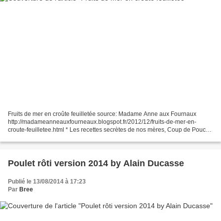
Fruits de mer en croûte feuilletée source: Madame Anne aux Fournaux
http://madameanneauxfourneaux.blogspot.fr/2012/12/fruits-de-mer-en-
croute-feuilletee.html * Les recettes secrètes de nos mères, Coup de Pouce
Ingrédients: 3/4 de tasse de fumet de poisson,...
Poulet rôti version 2014 by Alain Ducasse
Publié le 13/08/2014 à 17:23
Par
Bree