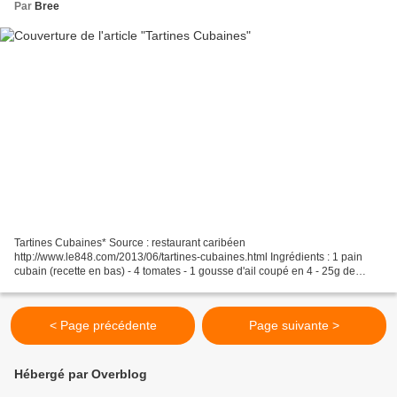
Par
Bree
Tartines Cubaines* Source : restaurant caribéen
http://www.le848.com/2013/06/tartines-cubaines.html Ingrédients : 1 pain
cubain (recette en bas) - 4 tomates - 1 gousse d'ail coupé en 4 - 25g de
beurre - 1 c. à café de thym frais - 60cl de parmesan râpé...
< Page précédente
Page suivante >
Hébergé par Overblog