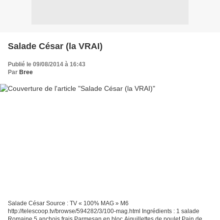
Salade César (la VRAI)
Publié le 09/08/2014 à 16:43
Par
Bree
Salade César Source : TV « 100% MAG » M6
http://telescoop.tv/browse/594282/3/100-mag.html Ingrédients : 1 salade
Romaine 5 anchois frais Parmesan en bloc Aiguillettes de poulet Pain de