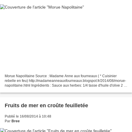
Morue Napolitaine Source : Madame Anne aux fourneaux ( * Cuisinier
rebelle en feu) http://madameanneauxfourneaux.blogspot.fr/2014/08/morue-
napolitaine.html Ingrédients : Sauce aux herbes: 1/4 tasse d'huile d'olive 2 c.
à soupe de vinaigre balsamique 1...
Fruits de mer en croûte feuilletée
Publié le 16/08/2014 à 10:48
Par
Bree