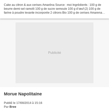
Cake au citron & aux cerises Amaréna Source : moi Ingrédients : 100 g de
beurre demi-sel ramolli 100 g de sucre semoule 100 g d’œuf (2) 100 g de
farine à poudre levante incorporée 2 citrons Bio 100 g de cerises Amarena
égouttées et roulées dans la farine...
Publicité
Morue Napolitaine
Publié le 17/08/2014 à 15:16
Par
Bree