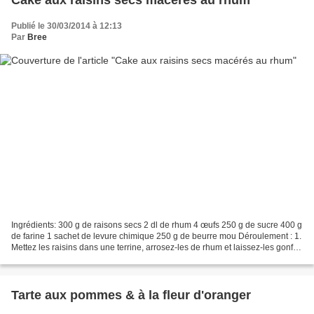
Cake aux raisins secs macérés au rhum
Publié le 30/03/2014 à 12:13
Par
Bree
Ingrédients: 300 g de raisons secs 2 dl de rhum 4 œufs 250 g de sucre 400 g
de farine 1 sachet de levure chimique 250 g de beurre mou Déroulement : 1.
Mettez les raisins dans une terrine, arrosez-les de rhum et laissez-les gonfler
48 h à l’avance. 2....
Tarte aux pommes & à la fleur d'oranger