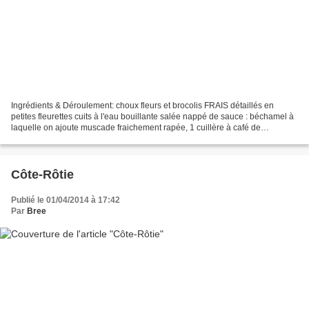
Ingrédients & Déroulement: choux fleurs et brocolis FRAIS détaillés en
petites fleurettes cuits à l'eau bouillante salée nappé de sauce : béchamel à
laquelle on ajoute muscade fraichement rapée, 1 cuillère à café de
moutarde à l'ancienne, 200 g de Cheddar...
Côte-Rôtie
Publié le 01/04/2014 à 17:42
Par
Bree