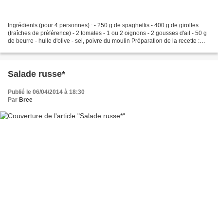
Ingrédients (pour 4 personnes) : - 250 g de spaghettis - 400 g de girolles
(fraîches de préférence) - 2 tomates - 1 ou 2 oignons - 2 gousses d'ail - 50 g
de beurre - huile d'olive - sel, poivre du moulin Préparation de la recette :
Brosser et passer rapidement...
Salade russe*
Publié le 06/04/2014 à 18:30
Par
Bree