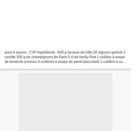
pour 4 source : CVF Ingrédients : 600 g de joue de lotte 20 oignons grelots 1
carotte 300 g de champignons de Paris 5 cl de Noilly-Prat 1 cuillère à soupe
de fumet de poisson 3 cuillères à soupe de persil plat ciselé 1 cuillère à café
de jus de citron...