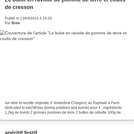
de cresson
Publié le 13/04/2014 à 14:10
Par
Bree
sur idée et recette originale d' Amandine Chaignot, au Raphaël à Paris
dédicated to lulu'sB'day (loving potatoes and bulots) pour 4 : ingrédients :
1,2kg de bulots 2 grosses pommes de terre 2 bottes de cébette 100g de
beurre doux 1 botte de cresson 1...
apéritif festif