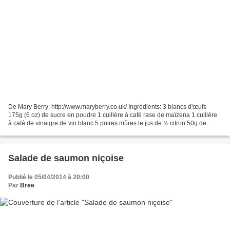
De Mary Berry: http://www.maryberry.co.uk/ Ingrédients: 3 blancs d'œufs
175g (6 oz) de sucre en poudre 1 cuillère à café rase de maïzena 1 cuillère
à café de vinaigre de vin blanc 5 poires mûres le jus de ½ citron 50g de
sucre en poudre 6-8 pétales de...
Salade de saumon niçoise
Publié le 05/04/2014 à 20:00
Par
Bree