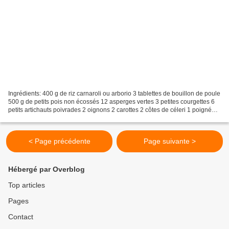
Ingrédients: 400 g de riz carnaroli ou arborio 3 tablettes de bouillon de poule
500 g de petits pois non écossés 12 asperges vertes 3 petites courgettes 6
petits artichauts poivrades 2 oignons 2 carottes 2 côtes de céleri 1 poignée
de pousses d'épinard...
< Page précédente
Page suivante >
Hébergé par Overblog
Top articles
Pages
Contact