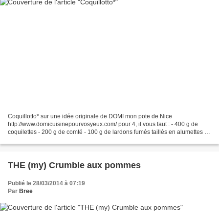
Coquillotto* sur une idée originale de DOMI mon pote de Nice
http://www.domicuisinepourvosyeux.com/ pour 4, il vous faut : - 400 g de
coquilettes - 200 g de comté - 100 g de lardons fumés taillés en alumettes -
50 cl de bouillon de volaille - 2 échalottes...
THE (my) Crumble aux pommes
Publié le 28/03/2014 à 07:19
Par
Bree