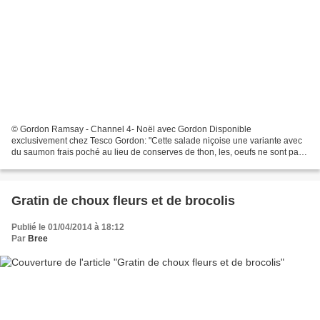
© Gordon Ramsay - Channel 4- Noël avec Gordon Disponible
exclusivement chez Tesco Gordon: "Cette salade niçoise une variante avec
du saumon frais poché au lieu de conserves de thon, les, oeufs ne sont pas
durs mais dorlotés et l'estragon époiuse une mayonnaise...
Gratin de choux fleurs et de brocolis
Publié le 01/04/2014 à 18:12
Par
Bree