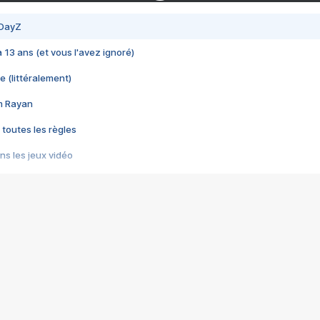
 DayZ
 a 13 ans (et vous l'avez ignoré)
e (littéralement)
im Rayan
 toutes les règles
s les jeux vidéo
us choquant de Rockstar ? - Le scandale BULLY
e plus moche de Steam
du RÊVE tourne au CAUCHEMAR
pendant 8 heures
it… à tort
umiliés par un jeu vidéo