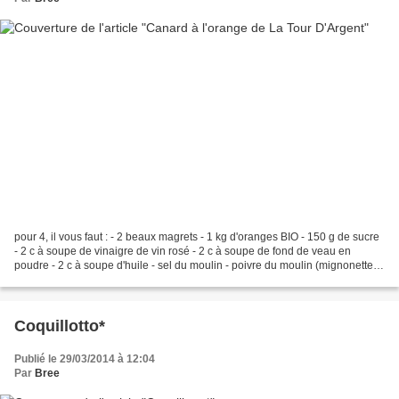
pour 4, il vous faut : - 2 beaux magrets - 1 kg d'oranges BIO - 150 g de sucre
- 2 c à soupe de vinaigre de vin rosé - 2 c à soupe de fond de veau en
poudre - 2 c à soupe d'huile - sel du moulin - poivre du moulin (mignonette) -
4 beaux navets -1- Préchauffez...
Coquillotto*
Publié le 29/03/2014 à 12:04
Par
Bree