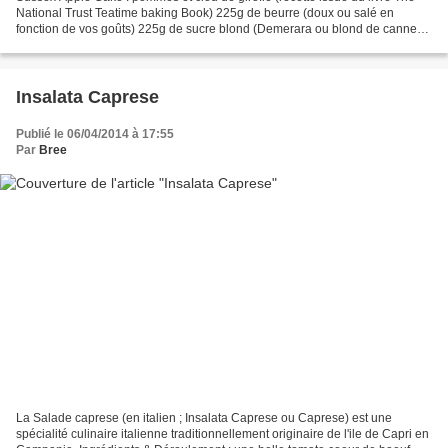
National Trust Teatime baking Book) 225g de beurre (doux ou salé en
fonction de vos goûts) 225g de sucre blond (Demerara ou blond de canne) 3
gros oeufs 150g de noix de Grenoble...
Insalata Caprese
Publié le 06/04/2014 à 17:55
Par
Bree
La Salade caprese (en italien ; Insalata Caprese ou Caprese) est une
spécialité culinaire italienne traditionnellement originaire de l'ile de Capri en