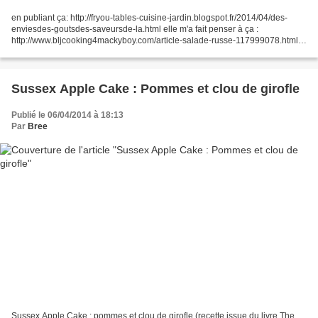
en publiant ça: http://fryou-tables-cuisine-jardin.blogspot.fr/2014/04/des-
enviesdes-goutsdes-saveursde-la.html elle m'a fait penser à ça :
http://www.bljcooking4mackyboy.com/article-salade-russe-117999078.html
et "ça" je n'y résiste pas ! Spéciale dédicace...
Sussex Apple Cake : Pommes et clou de girofle
Publié le 06/04/2014 à 18:13
Par
Bree
Sussex Apple Cake : pommes et clou de girofle (recette issue du livre The