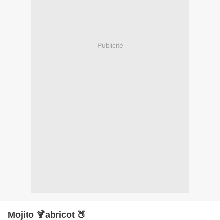
Publicité
Mojito 🍹abricot 🍑