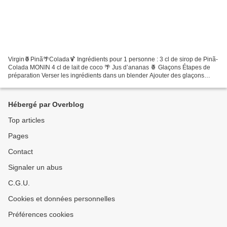
Virgin🍍Pinã🌴Colada🍹 Ingrédients pour 1 personne : 3 cl de sirop de Pinã-
Colada MONIN 4 cl de lait de coco 🌴 Jus d’ananas 🍍 Glaçons Étapes de
préparation Verser les ingrédients dans un blender Ajouter des glaçons
Mixer jusqu’à obtention d’un mélange onctueux...
Hébergé par Overblog
Top articles
Pages
Contact
Signaler un abus
C.G.U.
Cookies et données personnelles
Préférences cookies