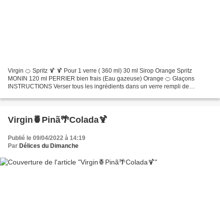
Virgin 🍊 Spritz 🍹 🍹 Pour 1 verre ( 360 ml) 30 ml Sirop Orange Spritz
MONIN 120 ml PERRIER bien frais (Eau gazeuse) Orange 🍊 Glaçons
INSTRUCTIONS Verser tous les ingrédients dans un verre rempli de
glaçons. Ajouter une demi rondelle d'orange 🍊 par verre....
Virgin🍍Pinã🌴Colada🍹
Publié le 09/04/2022 à 14:19
Par
Délices du Dimanche