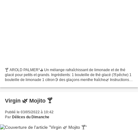
🍸 AROLD PALMER*⛳️ Un mélange rafraîchissant de limonade et de thé
glacé pour petits et grands. Ingrédients: 1 bouteille de thé glacé (🍑pêche) 1
bouteille de limonade 1 citron🍋 des glaçons menthe fraîche🌿 Instructions:
Placez une poignée de glaçon dans...
Virgin 🌿 Mojito 🍸
Publié le 03/05/2022 à 10:42
Par
Délices du Dimanche