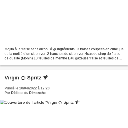
Mojito à la fraise sans alcool 🍓🌿 Ingrédients : 3 fraises coupées en cube jus
de la moitié d’un citron vert 2 tranches de citron vert 4càs de sirop de fraise
de qualité (Monin) 10 feuilles de menthe Eau gazeuse fraise et feuilles de
menthe pour la garniture...
Virgin 🍊 Spritz 🍹
Publié le 10/04/2022 à 12:20
Par
Délices du Dimanche