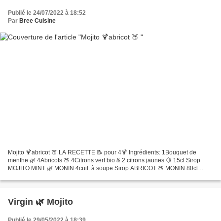
Publié le 24/07/2022 à 18:52
Par
Bree Cuisine
Mojito 🍹abricot 🍑 LA RECETTE 📝 pour 4🍹 Ingrédients: 1Bouquet de
menthe 🌿 4Abricots 🍑 4Citrons vert bio & 2 citrons jaunes 🍋 15cl Sirop
MOJITO MINT 🌿 MONIN 4cuil. à soupe Sirop ABRICOT 🍑 MONIN 80cl
d'eau gazeuse Étapes de préparation : Placez les feuilles...
Virgin 🌿 Mojito
Publié le 29/05/2022 à 18:39