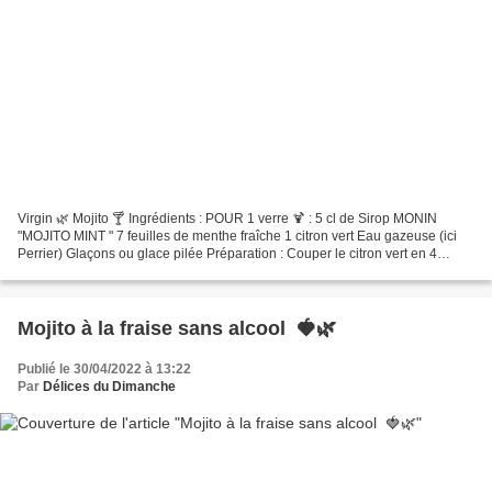
Virgin 🌿 Mojito 🍸 Ingrédients : POUR 1 verre 🍹 : 5 cl de Sirop MONIN
"MOJITO MINT " 7 feuilles de menthe fraîche 1 citron vert Eau gazeuse (ici
Perrier) Glaçons ou glace pilée Préparation : Couper le citron vert en 4
quartiers et les mettre dans un verre....
Mojito à la fraise sans alcool 🍓🌿
Publié le 30/04/2022 à 13:22
Par
Délices du Dimanche