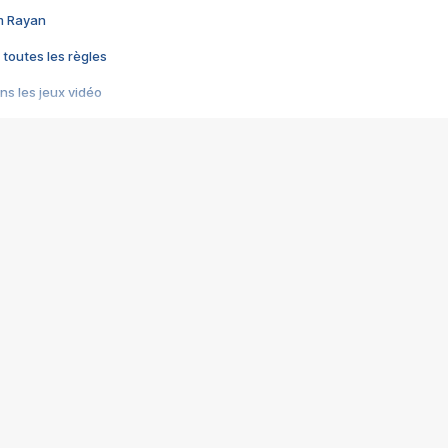
im Rayan
 toutes les règles
s les jeux vidéo
us choquant de Rockstar ? - Le scandale BULLY
e plus moche de Steam
du RÊVE tourne au CAUCHEMAR
pendant 8 heures
it… à tort
umiliés par un jeu vidéo
ire - Final Fantasy 8
ti un empire - Age of Empires
story DOFUS