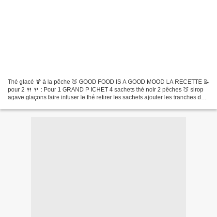
Thé glacé 🍹 à la pêche 🍑 GOOD FOOD IS A GOOD MOOD LA RECETTE 📝
pour 2 🍴 🍴 : Pour 1 GRAND P ICHET 4 sachets thé noir 2 pêches 🍑 sirop
agave glaçons faire infuser le thé retirer les sachets ajouter les tranches de
pêche 🍑 sucrer modérément refroidir servir...