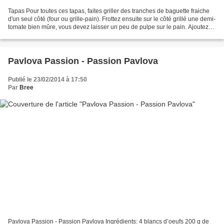
Tapas Pour toutes ces tapas, faites griller des tranches de baguette fraiche
d'un seul côté (four ou grille-pain). Frottez ensuite sur le côté grillé une demi-
tomate bien mûre, vous devez laisser un peu de pulpe sur le pain. Ajoutez
ensuite un filet d'huile...
Pavlova Passion - Passion Pavlova
Publié le 23/02/2014 à 17:50
Par
Bree
Pavlova Passion - Passion Pavlova Ingrédients: 4 blancs d’oeufs 200 g de