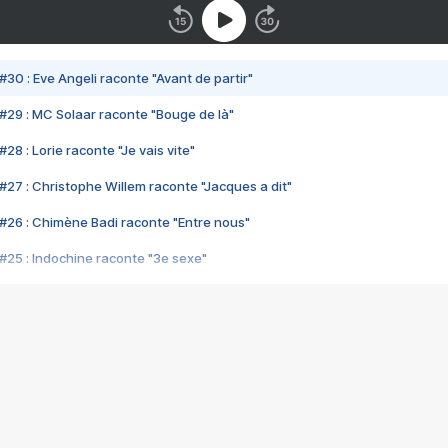
#30 : Eve Angeli raconte "Avant de partir"
#29 : MC Solaar raconte "Bouge de là"
28 : Lorie raconte "Je vais vite"
#27 : Christophe Willem raconte "Jacques a dit"
#26 : Chimène Badi raconte "Entre nous"
#25 : Indochine raconte "3e sexe"
#24 : Zaho raconte "C'est chelou"
#23 : Patrick Bruel raconte "Au café des délices"
#22 : Kyo raconte "Le chemin"
#21 : Nolwenn Leroy raconte "Cassé"
#20 : Patrick Hernandez raconte "Born to be alive"