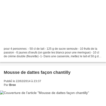
pour 4 personnes: - 50 cl de lait - 125 g de sucre semoule - 10 fruits de la
passion - 6 jaunes d'oeufs (on garde les blancs pour une meringue) - 10 cl
de crème double (fleurette) -1- Dans une casserole, mettez le lait et 50 g de
sucre et portez à ébullition....
Mousse de dattes façon chantilly
Publié le 22/02/2014 à 23:37
Par
Bree