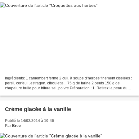
Ingrédients: 1 camembert ferme 2 cuil. à soupe d’herbes finement ciselées :
persil, cerfeuil, estragon, ciboulette... 75 g de farine 2 oeufs 150 g de
chapelure huile pour friture sel, poivre Préparation : 1. Retirez la peau du
fromage et coupez-le en...
Crème glacée à la vanille
Publié le 14/02/2014 à 10:46
Par
Bree