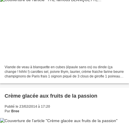
Viande de veau à blanquette en cubes (épaule sans os) ou dinde (ça
change ! hihhi !) carottes sel, poivre thym, laurier, crème fraiche farine beurre
champignons de Paris frais 1 oignon piqué de 3 clous de girofle 1 poireau
dans une casserolle faire cuire...
Crème glacée aux fruits de la passion
Publié le 23/02/2014 à 17:20
Par
Bree