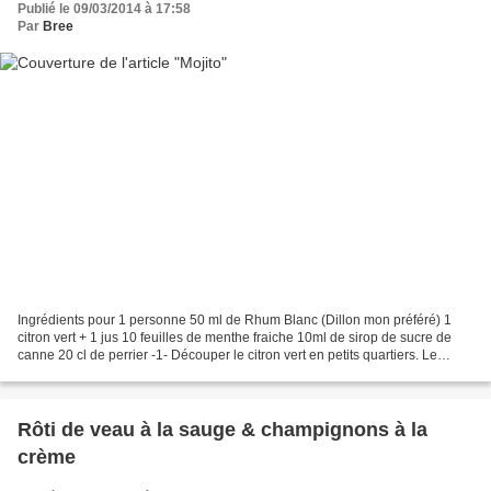
Publié le 09/03/2014 à 17:58
Par
Bree
Ingrédients pour 1 personne 50 ml de Rhum Blanc (Dillon mon préféré) 1
citron vert + 1 jus 10 feuilles de menthe fraiche 10ml de sirop de sucre de
canne 20 cl de perrier -1- Découper le citron vert en petits quartiers. Le
placer dans un verre avec les...
Rôti de veau à la sauge & champignons à la
crème