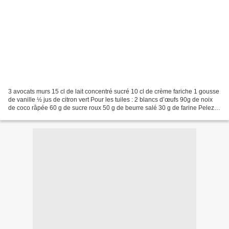
3 avocats murs 15 cl de lait concentré sucré 10 cl de crème fariche 1 gousse
de vanille ½ jus de citron vert Pour les tuiles : 2 blancs d’œufs 90g de noix
de coco râpée 60 g de sucre roux 50 g de beurre salé 30 g de farine Pelez et
dénoyautez les avocats...