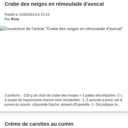
Crabe des neiges en rémoulade d'avocat
Publié le 15/02/2014 à 15:12
Par
Bree
3 portions : -150 g de chair de crabe des neiges = 3 pattes décortiquées -2 c.
à soupe de mayonnaise maison bien moutardée - 1, 5 avocats a point -sel &
poivre du moulin -ciboulette fraiche -piment d'Espelette -1- Décortiquer le
crabe et l'effilocher...
Crème de carottes au cumin