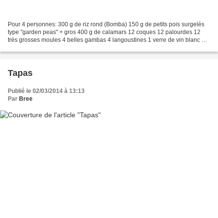
Pour 4 personnes: 300 g de riz rond (Bomba) 150 g de petits pois surgelés
type "garden peas" + gros 400 g de calamars 12 coques 12 palourdes 12
très grosses moules 4 belles gambas 4 langoustines 1 verre de vin blanc 4
gigolettes de lapin 8 rondelles de...
Tapas
Publié le 02/03/2014 à 13:13
Par
Bree