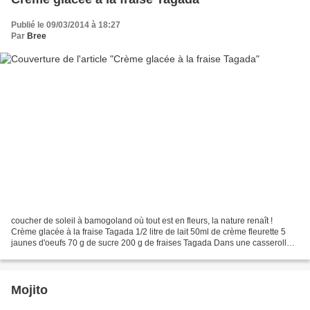
Publié le 09/03/2014 à 18:27
Par
Bree
coucher de soleil à bamogoland où tout est en fleurs, la nature renaît !
Crème glacée à la fraise Tagada 1/2 litre de lait 50ml de crème fleurette 5
jaunes d'oeufs 70 g de sucre 200 g de fraises Tagada Dans une casserolle,
verserle lait, la crème et 100...
Mojito