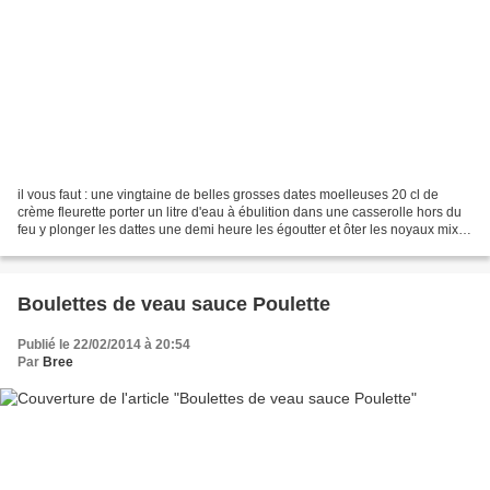
il vous faut : une vingtaine de belles grosses dates moelleuses 20 cl de
crème fleurette porter un litre d'eau à ébulition dans une casserolle hors du
feu y plonger les dattes une demi heure les égoutter et ôter les noyaux mixer
finement la chair pour...
Boulettes de veau sauce Poulette
Publié le 22/02/2014 à 20:54
Par
Bree