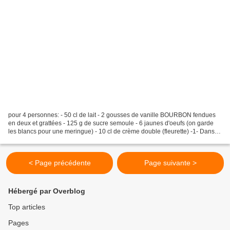
pour 4 personnes: - 50 cl de lait - 2 gousses de vanille BOURBON fendues
en deux et grattées - 125 g de sucre semoule - 6 jaunes d'oeufs (on garde
les blancs pour une meringue) - 10 cl de crème double (fleurette) -1- Dans
une casserole, mettez le lait...
< Page précédente
Page suivante >
Hébergé par Overblog
Top articles
Pages