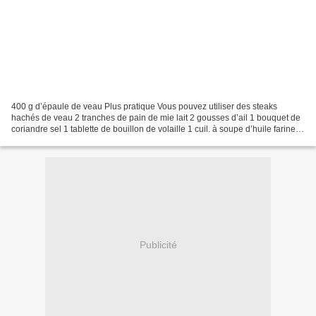
400 g d’épaule de veau Plus pratique Vous pouvez utiliser des steaks
hachés de veau 2 tranches de pain de mie lait 2 gousses d’ail 1 bouquet de
coriandre sel 1 tablette de bouillon de volaille 1 cuil. à soupe d’huile farine 1
oignon 1 jaune d’œuf 15 cl...
Publicité